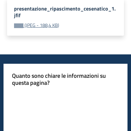
Agenzia
presentazione_ripascimento_cesenatico_1.
di
jfif
informazione
e
(
JPEG
-
188,4 KB
)
comunicazione
Seguici
su
Quanto sono chiare le informazioni su
questa pagina?
Valuta da 1 a 5 stelle