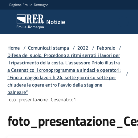
Vai al contenuto
Vai alla navigazione
Vai al footer
Regione Emilia-Romagna
Notizie
Notizie
Home
Comunicati
/
Comunicati stampa
/
2022
/
Febbraio
/
Difesa del suolo. Procedono a ritmi serrati i lavori per
stampa
Menu selezionato
il ripascimento della costa. L’assessore Priolo illustra
a Cesenatico il cronoprogramma a sindaci e operatori:
Cerca
/
“Fino a maggio lavori h 24, sette giorni su sette per
un
chiudere le opere entro l’avvio della stagione
comunicato
balneare”
foto_presentazione_Cesenatico1
Risorse
foto_presentazione_Ce