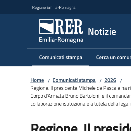
Vai al contenuto
Vai alla navigazione
Vai al footer
Regione Emilia-Romagna
Notizie
Comunicati stampa
Cerca un comun
Menu selezionato
Home
Comunicati stampa
2026
/
/
/
Regione. Il presidente Michele de Pascale ha ri
Corpo d'Armata Bruno Bartoloni, e il comandan
collaborazione istituzionale a tutela della legali
Salta al contenuto
Regione. Il presi