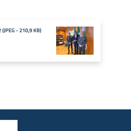
2
(
JPEG
-
210,9 KB
)