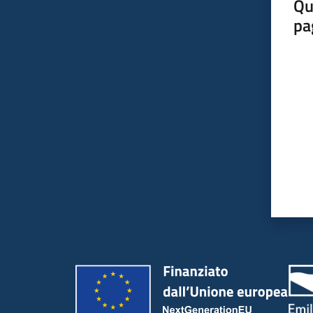
Qu
pa
Valut