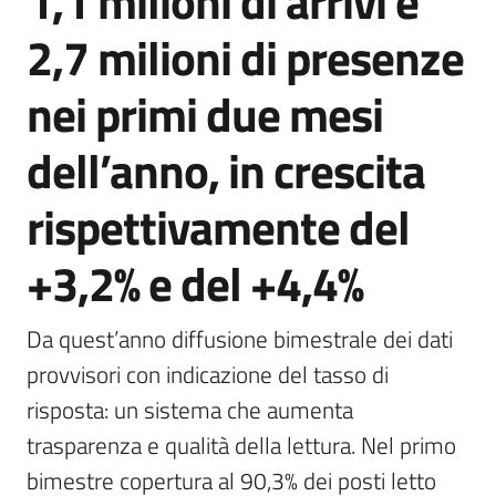
1,1 milioni di arrivi e
Agenzia
2,7 milioni di presenze
di
informazione
nei primi due mesi
e
comunicazione
dell’anno, in crescita
rispettivamente del
Seguici
su
+3,2% e del +4,4%
Da quest’anno diffusione bimestrale dei dati 
provvisori con indicazione del tasso di 
risposta: un sistema che aumenta 
trasparenza e qualità della lettura. Nel primo 
bimestre copertura al 90,3% dei posti letto 