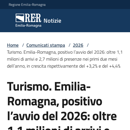
Vai al contenuto
Vai alla navigazione
Vai al footer
Regione Emilia-Romagna
Notizie
Notizie
Home
Comunicati
/
Comunicati stampa
/
2026
/
Turismo. Emilia-Romagna, positivo l’avvio del 2026: oltre 1,1
stampa
Menu selezionato
milioni di arrivi e 2,7 milioni di presenze nei primi due mesi
dell’anno, in crescita rispettivamente del +3,2% e del +4,4%
Cerca
un
Turismo. Emilia-
comunicato
Salta al contenuto
Romagna, positivo
Risorse
l’avvio del 2026: oltre