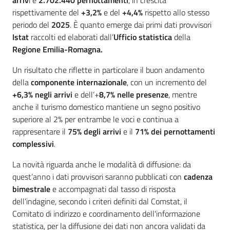
arriv
i e
2.702.440
pernottamenti
, in crescita
rispettivamente del
+3,2%
e del
+4,4%
rispetto allo stesso
periodo del
2025
. È quanto emerge dai primi dati provvisori
Istat
raccolti ed elaborati dall’
Ufficio statistica
della
Regione Emilia-Romagna.
Un risultato che riflette in particolare il buon andamento
della
componente internazionale
, con un incremento del
+6,3% negli arrivi
e dell’+
8,7% nelle presenze
, mentre
anche il turismo domestico mantiene un segno positivo
superiore al 2% per entrambe le voci e continua a
rappresentare il
75% degli arrivi
e il
71% dei pernottamenti
complessivi
.
La novità riguarda anche le modalità di diffusione: da
quest’anno i dati provvisori saranno pubblicati con
cadenza
bimestrale
e accompagnati dal tasso di risposta
dell’indagine, secondo i criteri definiti dal Comstat, il
Comitato di indirizzo e coordinamento dell'informazione
statistica, per la diffusione dei dati non ancora validati da