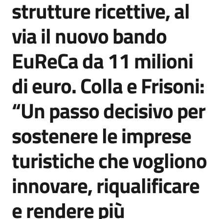
strutture ricettive, al
Agenzia
di
via il nuovo bando
informazione
e
EuReCa da 11 milioni
comunicazione
di euro. Colla e Frisoni:
Seguici
“Un passo decisivo per
su
sostenere le imprese
turistiche che vogliono
innovare, riqualificare
e rendere più