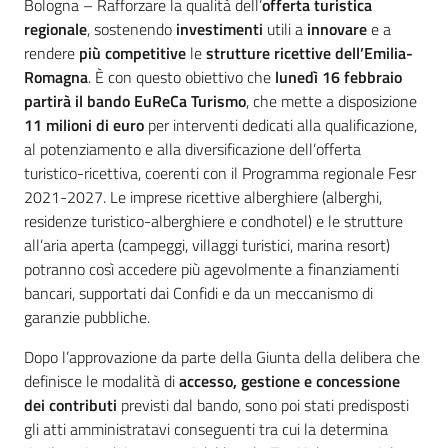
Contenuto
Bologna – Rafforzare la qualità dell’
offerta turistica
regionale
, sostenendo
investimenti
utili a
innovare
e a
rendere
più competitive
le
strutture ricettive dell’Emilia-
Romagna
. È con questo obiettivo che
lunedì 16 febbraio
partirà il bando EuReCa Turismo
, che mette a disposizione
11 milioni di euro
per interventi dedicati alla qualificazione,
al potenziamento e alla diversificazione dell’offerta
turistico-ricettiva, coerenti con il Programma regionale Fesr
2021-2027. Le imprese ricettive alberghiere (alberghi,
residenze turistico-alberghiere e condhotel) e le strutture
all’aria aperta (campeggi, villaggi turistici, marina resort)
potranno così accedere più agevolmente a finanziamenti
bancari, supportati dai Confidi e da un meccanismo di
garanzie pubbliche.
Dopo l’approvazione da parte della Giunta della delibera che
definisce le modalità di
accesso, gestione e concessione
dei contributi
previsti dal bando, sono poi stati predisposti
gli atti amministratavi conseguenti tra cui la determina