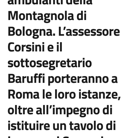
Agenzia
Montagnola di
di
informazione
Bologna. L’assessore
e
comunicazione
Corsini e il
sottosegretario
Seguici
su
Baruffi porteranno a
Roma le loro istanze,
oltre all’impegno di
istituire un tavolo di