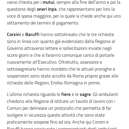
viene chiesta per i
mutui
, sempre alla fine dell’anno e poi la
questione degli
oneri Inps
, che rappresentano per loro la
voce di spesa maggiore, per la quale si chiede anche qui uno
slittamento dei termini di pagamento.
Corsini
e
Baruffi
hanno sottolineato che le tre richieste
sono in linea con quanto già evidenziato dalla Regione al
Governo attraverso lettere e sollecitazioni inviate negli
scorsi giorni e che si faranno comunque carico di portarle
nuovamente all’Esecutivo. Oltretutto, assessore e
sottosegretario hanno ricordato che le attuali proroghe e
sospensioni sono state accolte da Roma proprio grazie alle
richieste delle Regioni, Emilia-Romagna in primis.
L’ultima richiesta riguarda le
fiere
e le
sagre
. Gli ambulanti
chiedono alla Regione di istituire un tavolo di lavoro con i
Comuni per delineare un protocollo che permetta di far
svolgere in sicurezza queste attività che sono state
praticamente sospese fino ad ora. Anche qui Corsini e
Baruffi hanno rassicurato i rappresentanti degli ambulanti