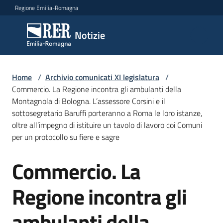
Vai al contenuto
Vai alla navigazione
Vai al footer
Regione Emilia-Romagna
Notizie
Notizie
Comunicati
Home
/
Archivio comunicati XI legislatura
/
stampa
Commercio. La Regione incontra gli ambulanti della
Montagnola di Bologna. L’assessore Corsini e il
sottosegretario Baruffi porteranno a Roma le loro istanze,
Cerca
oltre all’impegno di istituire un tavolo di lavoro coi Comuni
un
per un protocollo su fiere e sagre
comunicato
Commercio. La
Salta al contenuto
Risorse
Regione incontra gli
ambulanti della