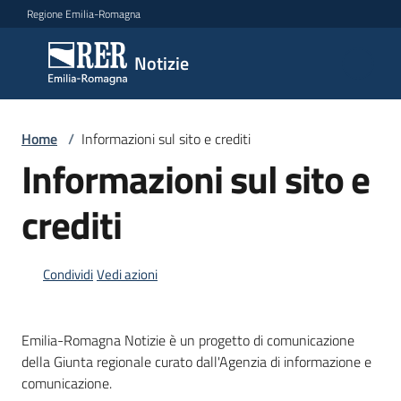
Vai al contenuto
Vai alla navigazione
Vai al footer
Regione Emilia-Romagna
Notizie
Notizie
Comunicati
Home
/
Informazioni sul sito e crediti
stampa
Informazioni sul sito e
crediti
Cerca
un
comunicato
Condividi
Vedi azioni
Risorse
Emilia-Romagna Notizie è un progetto di comunicazione
della Giunta regionale curato dall'Agenzia di informazione e
comunicazione.