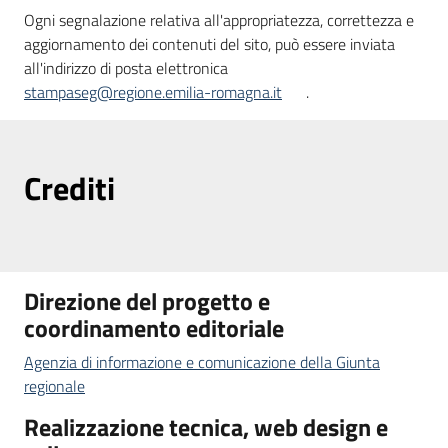
Agenzia
Ogni segnalazione relativa all'appropriatezza, correttezza e
di
aggiornamento dei contenuti del sito, può essere inviata
informazione
all'indirizzo di posta elettronica
e
stampaseg@regione.emilia-romagna.it
.
comunicazione
Crediti
Seguici
su
Direzione del progetto e
coordinamento editoriale
Agenzia di informazione e comunicazione della Giunta
regionale
Realizzazione tecnica, web design e