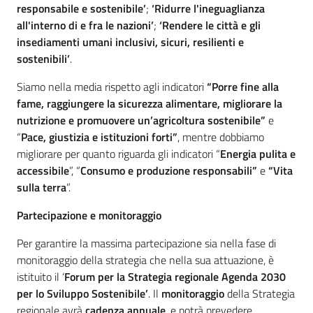
responsabile e sostenibile’
;
‘Ridurre l'ineguaglianza
all'interno di e fra le nazioni’
;
‘Rendere le città e gli
insediamenti umani inclusivi, sicuri, resilienti e
sostenibili’
.
Siamo nella media rispetto agli indicatori
“Porre fine alla
fame, raggiungere la sicurezza alimentare, migliorare la
nutrizione e promuovere un’agricoltura sostenibile”
e
“
Pace, giustizia e istituzioni forti”
, mentre dobbiamo
migliorare per quanto riguarda gli indicatori “
Energia pulita e
accessibile
”, “
Consumo e produzione responsabili”
e
“
Vita
sulla terra
”.
Partecipazione e monitoraggio
Per garantire la massima partecipazione sia nella fase di
monitoraggio della strategia che nella sua attuazione, è
istituito il ‘
Forum per la Strategia regionale Agenda 2030
per lo Sviluppo Sostenibile’
. Il
monitoraggio
della Strategia
regionale avrà
cadenza annuale
, e potrà prevedere