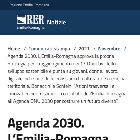
Vai al contenuto
Vai alla navigazione
Vai al footer
Regione Emilia-Romagna
Notizie
Notizie
Home
Comunicati
/
Comunicati stampa
/
2021
/
Novembre
/
Agenda 2030. L’Emilia-Romagna approva la propria
stampa
Menu selezionato
Strategia per il raggiungimento dei 17 Obiettivi dello
sviluppo sostenibile e punta su giovani, donne, lavoro,
Cerca
digitale, riduzione delle emissioni climalteranti e medicina
un
territoriale. Bonaccini e Schlein: “Azioni trasversali e
comunicato
innovative per misurare il contributo dell’Emilia-Romagna
all’Agenda ONU 2030 per costruire un futuro diverso”
Risorse
Agenda 2030.
Salta al contenuto
L’Emilia-Romagna