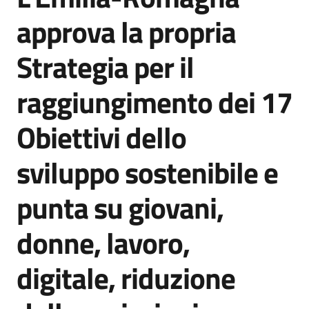
Agenzia
approva la propria
di
informazione
Strategia per il
e
comunicazione
raggiungimento dei 17
Obiettivi dello
Seguici
su
sviluppo sostenibile e
punta su giovani,
donne, lavoro,
digitale, riduzione