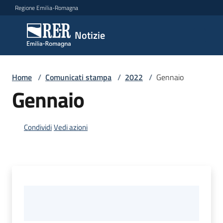
Vai al contenuto
Vai alla navigazione
Vai al footer
Regione Emilia-Romagna
Notizie
Notizie
Home
Comunicati
/
Comunicati stampa
/
2022
/
Gennaio
stampa
Gennaio
Menu selezionato
Cerca
Condividi
Vedi azioni
un
comunicato
Risorse