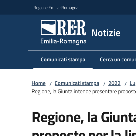
Vai al contenuto
Vai alla navigazione
Vai al footer
Regione Emilia-Romagna
Notizie
Comunicati stampa
Cerca un comun
Menu selezionato
Home
Comunicati stampa
2022
Lu
/
/
/
Regione, la Giunta intende presentare proposte 
Salta al contenuto
Regione, la Giunt
proposte per la li