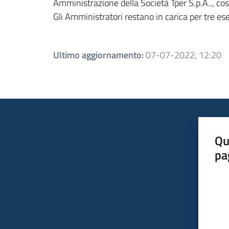
Amministrazione della Società Tper S.p.A.., co
Gli Amministratori restano in carica per tre ese
Ultimo aggiornamento
:
07-07-2022, 12:20
Qu
pa
Valut