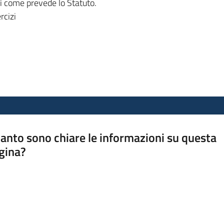
sì come prevede lo Statuto.
rcizi
anto sono chiare le informazioni su questa
gina?
a da 1 a 5 stelle