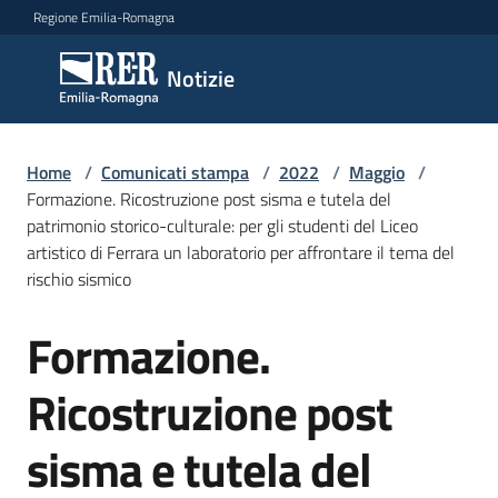
Vai al contenuto
Vai alla navigazione
Vai al footer
Regione Emilia-Romagna
Notizie
Notizie
Home
Comunicati
/
Comunicati stampa
/
2022
/
Maggio
/
Formazione. Ricostruzione post sisma e tutela del
stampa
Menu selezionato
patrimonio storico-culturale: per gli studenti del Liceo
artistico di Ferrara un laboratorio per affrontare il tema del
Cerca
rischio sismico
un
comunicato
Formazione.
Salta al contenuto
Risorse
Ricostruzione post
sisma e tutela del