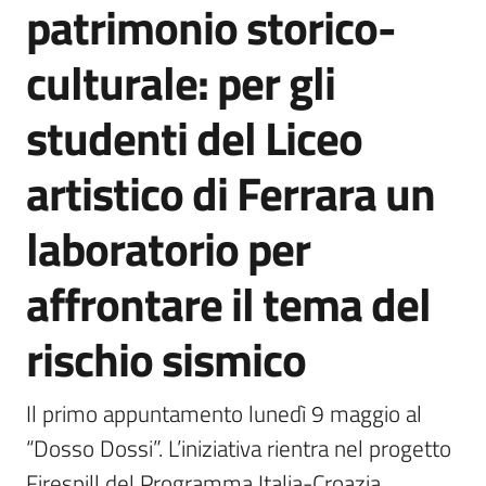
patrimonio storico-
Agenzia
di
culturale: per gli
informazione
e
studenti del Liceo
comunicazione
artistico di Ferrara un
Seguici
laboratorio per
su
affrontare il tema del
rischio sismico
Il primo appuntamento lunedì 9 maggio al 
“Dosso Dossi”. L’iniziativa rientra nel progetto 
Firespill del Programma Italia-Croazia, 