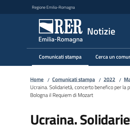
Vai al contenuto
Vai alla navigazione
Vai al footer
Regione Emilia-Romagna
Notizie
Comunicati stampa
Cerca un comun
Menu selezionato
Home
Comunicati stampa
2022
Ma
/
/
/
Ucraina. Solidarietà, concerto benefico per la p
Bologna il Requiem di Mozart
Salta al contenuto
Ucraina. Solidari