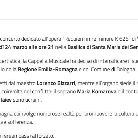
l concerto dedicato all’opera “Requiem in re minore K 626” di
dì
24 marzo alle ore 21
nella
Basilica di Santa Maria dei Se
ertistica, la Cappella Musicale ha deciso di intensificare il
nio della
Regione Emilia-Romagna
e del Comune di Bologna.
retti dal maestro
Lorenzo Bizzarri
, mentre all’organo siede i
 coinvolta nel conflitto: il soprano
Maria Komarova
e il cont
laiev
sono ucraini.
omagna coinvolge numerose realtà per promuovere la cultura dell
rave sofferenza.
n green pass rafforzato.