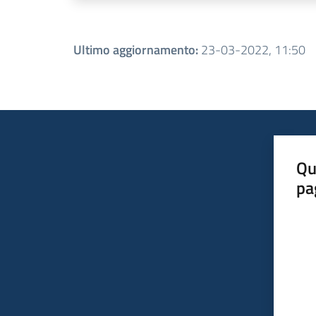
Ultimo aggiornamento
:
23-03-2022, 11:50
Qu
pa
Valut