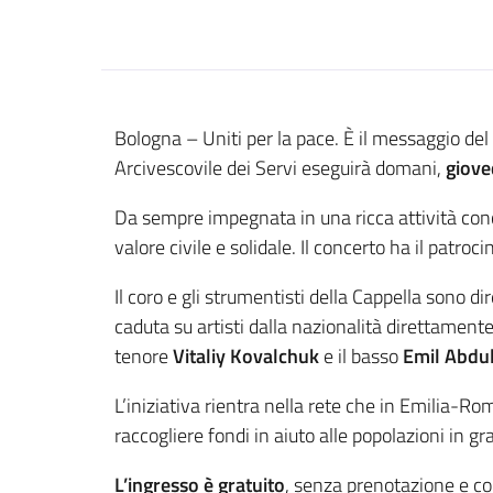
Contenuto
Bologna – Uniti per la pace. È il messaggio de
Arcivescovile dei Servi eseguirà domani,
giove
Da sempre impegnata in una ricca attività conc
valore civile e solidale. Il concerto ha il patroci
Il coro e gli strumentisti della Cappella sono di
caduta su artisti dalla nazionalità direttamente
tenore
Vitaliy Kovalchuk
e il basso
Emil Abdul
L’iniziativa rientra nella rete che in Emilia-R
raccogliere fondi in aiuto alle popolazioni in g
L’ingresso è gratuito
, senza prenotazione e co