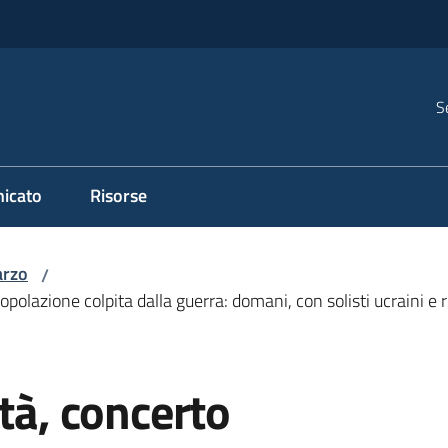
S
icato
Risorse
rzo
/
opolazione colpita dalla guerra: domani, con solisti ucraini e r
età, concerto