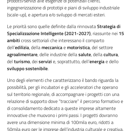
prodotti/servizi alle esigenze di potenziali clienti,
ingegnerizzazione di prototipi e piani di sviluppo industriale
(scale-up), e apertura e/o sviluppo di mercati esteri.
Le priorità sono quelle definite dalla rinnovata
Strategia di
Specializzazione Intelligente (2021-2027)
, riassunte nei
15
ambiti
cross settoriali che interessano il comparto
dell’
edilizia
, della
meccanica
e
motoristica
, del settore
agroalimentare
, delle industrie della
salute
, della
cultura
,
del
turismo
, dei
servizi
e, soprattutto, dell’
energia
e dello
sviluppo sostenibile
.
Uno degli elementi che caratterizzano il bando riguarda la
possibilità, per gli incubatori e gli acceleratori che operano
sul territorio regionale, di accompagnare i progetti con una
relazione di supporto dove “tracciare” il percorso formativo e
di consolidamento dedicato a queste imprese altamente
innovative che muovono i primi passi. I progetti dovranno
avere una dimensione minima di 100mila euro, ridotti a
50mila euro per le imprese dell’industria culturale e creativa.