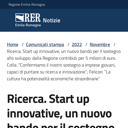
Vai al contenuto
Vai alla navigazione
Vai al footer
Regione Emilia-Romagna
Notizie
Notizie
Home
Comunicati
/
Comunicati stampa
/
2022
/
Novembre
/
Ricerca. Start up innovative, un nuovo bando per il sostegno
stampa
Menu selezionato
allo sviluppo: dalla Regione contributi per 5 milioni di euro.
Colla: “Confermiamo il nostro sostegno a imprese giovani,
Cerca
capaci di puntare su ricerca e innovazione”; Felicori: “La
un
cultura ha potenzialità economiche straordinarie”
comunicato
Ricerca. Start up
Salta al contenuto
Risorse
innovative, un nuovo
bando per il sostegno