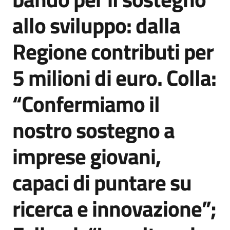
Agenzia
allo sviluppo: dalla
di
informazione
Regione contributi per
e
comunicazione
5 milioni di euro. Colla:
“Confermiamo il
Seguici
su
nostro sostegno a
imprese giovani,
capaci di puntare su
ricerca e innovazione”;