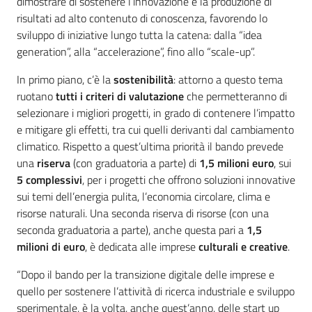
dimostrare di sostenere l’innovazione e la produzione di
risultati ad alto contenuto di conoscenza, favorendo lo
sviluppo di iniziative lungo tutta la catena: dalla “idea
generation”, alla “accelerazione”, fino allo “scale-up”.
In primo piano, c’è la
sostenibilità
: attorno a questo tema
ruotano
tutti i criteri di valutazione
che permetteranno di
selezionare i migliori progetti, in grado di contenere l’impatto
e mitigare gli effetti, tra cui quelli derivanti dal cambiamento
climatico. Rispetto a quest’ultima priorità il bando prevede
una
riserva
(con graduatoria a parte) di
1,5 milioni euro
, sui
5
complessivi
, per i progetti che offrono soluzioni innovative
sui temi dell’energia pulita, l’economia circolare, clima e
risorse naturali. Una seconda riserva di risorse (con una
seconda graduatoria a parte), anche questa pari a
1,5
milioni di euro
, è dedicata alle imprese
culturali e creative
.
“Dopo il bando per la transizione digitale delle imprese e
quello per sostenere l’attività di ricerca industriale e sviluppo
sperimentale, è la volta, anche quest’anno, delle start up