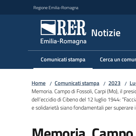
Vai al contenuto
Vai alla navigazione
Vai al footer
Regione Emilia-Romagna
Notizie
Comunicati stampa
Cerca un comun
Menu selezionato
Home
Comunicati stampa
2023
Lu
/
/
/
Memoria. Campo di Fossoli, Carpi (Mo), il pr
dell’eccidio di Cibeno del 12 luglio 1944: “Fac
e solidarietà siano fondamentali per superare i 
Salta al contenuto
Memoria. Campo d