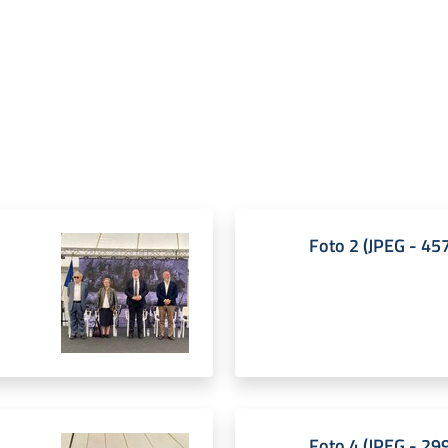
Foto 2
(
JPEG
-
457
Foto 4
(
JPEG
-
299