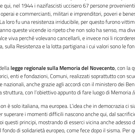
pre qui, nel 1944 i nazifascisti uccisero 67 persone provenienti 
no operai e commercianti, militari e imprenditori, poveri e bene
 La loro fu una resistenza irriducibile, per questo furono vitt
nno queste vicende io ripeto che non solo ha senso, ma dive
calce viva perché volevano cancellarli, e invece noi li ricor
, sulla Resistenza e la lotta partigiana i cui valori sono le f
 della
legge regionale sulla Memoria del Novecento
, con la 
torici, enti e fondazioni, Comuni, realizzati soprattutto con sc
 e nazionali, anche grazie agli accordi con il ministero dei Ben
ella struttura, con l’obiettivo appunto di fare luogo di Memoria
(
non è solo italiana, ma europea. L’idea che in democrazia ci si
r superare i momenti difficili nascono anche qui, dal sacrifici
oi questi principi, mostrando di esserci vicina anche adesso d
 il fondo di solidarietà europeo, come fece dopo il sisma. Per