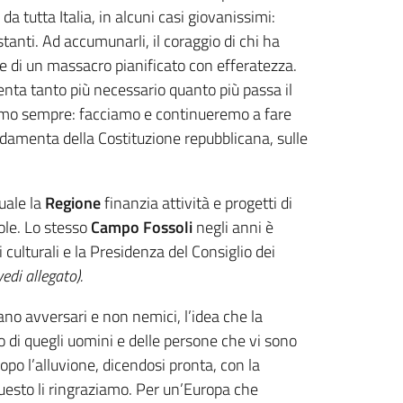
da tutta Italia, in alcuni casi giovanissimi:
stanti. Ad accumunarli, il coraggio di chi ha
ime di un massacro pianificato con efferatezza.
nta tanto più necessario quanto più passa il
deremo sempre: facciamo e continueremo a fare
ondamenta della Costituzione repubblicana, sulle
quale la
Regione
finanzia attività e progetti di
uole. Lo stesso
Campo Fossoli
negli anni è
i culturali e la Presidenza del Consiglio dei
vedi allegato).
ano avversari e non nemici, l’idea che la
o di quegli uomini e delle persone che vi sono
opo l’alluvione, dicendosi pronta, con la
 questo li ringraziamo. Per un’Europa che