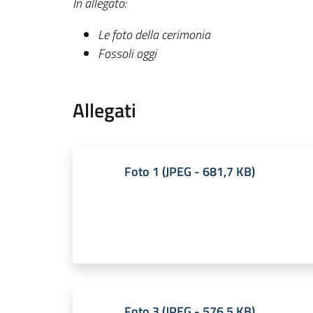
In allegato:
Le foto della cerimonia
Fossoli oggi
Allegati
Foto 1
(
JPEG
-
681,7 KB
)
Foto 3
(
JPEG
-
576,5 KB
)