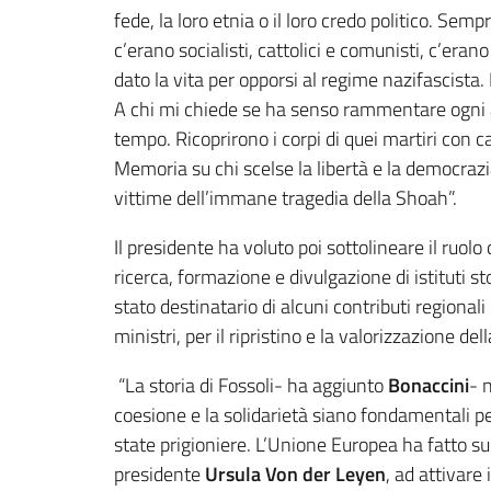
fede, la loro etnia o il loro credo politico. Sem
c’erano socialisti, cattolici e comunisti, c’era
dato la vita per opporsi al regime nazifascista.
A chi mi chiede se ha senso rammentare ogni a
tempo. Ricoprirono i corpi di quei martiri con 
Memoria su chi scelse la libertà e la democrazia
vittime dell’immane tragedia della Shoah”.
Il presidente ha voluto poi sottolineare il ruolo
ricerca, formazione e divulgazione di istituti s
stato destinatario di alcuni contributi regionali
ministri, per il ripristino e la valorizzazione d
“La storia di Fossoli- ha aggiunto
Bonaccini
- 
coesione e la solidarietà siano fondamentali pe
state prigioniere. L’Unione Europea ha fatto su
presidente
Ursula Von der Leyen
, ad attivare