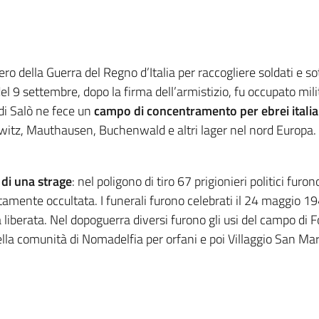
ro della Guerra del Regno d’Italia per raccogliere soldati e sott
el 9 settembre, dopo la firma dell’armistizio, fu occupato mil
 di Salò ne fece un
campo di concentramento per ebrei italiani
witz, Mauthausen, Buchenwald e altri lager nel nord Europa. E
 di una strage
: nel poligono di tiro 67 prigionieri politici furon
atamente occultata. I funerali furono celebrati il 24 maggio 
a liberata. Nel dopoguerra diversi furono gli usi del campo di
ella comunità di Nomadelfia per orfani e poi Villaggio San Marc