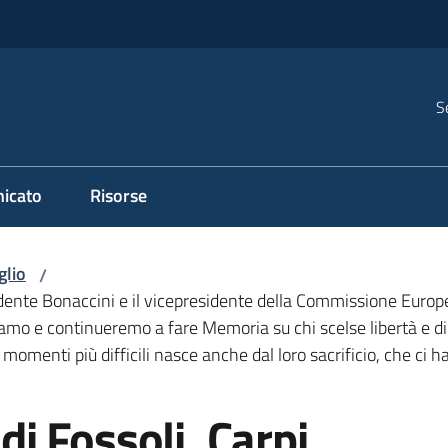
S
icato
Risorse
glio
/
esidente Bonaccini e il vicepresidente della Commissione Eu
ciamo e continueremo a fare Memoria su chi scelse libertà e dir
momenti più difficili nasce anche dal loro sacrificio, che ci 
i Fossoli, Carpi