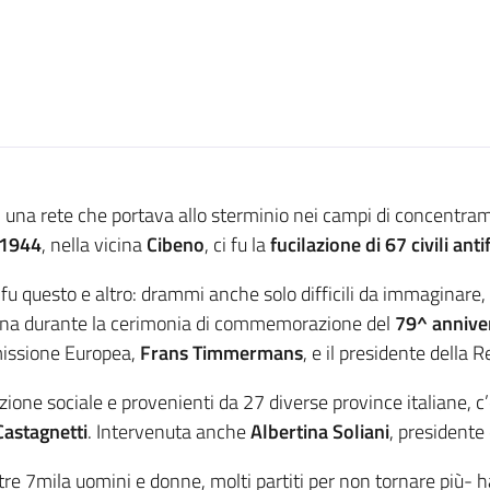
 una rete che portava allo sterminio nei campi di concentramen
 1944
, nella vicina
Cibeno
, ci fu la
fucilazione di 67 civili anti
, fu questo e altro: drammi anche solo difficili da immaginare
tina durante la cerimonia di commemorazione del
79^ anniver
mmissione Europea,
Frans Timmermans
, e il presidente dell
azione sociale e provenienti da 27 diverse province italiane, c’
Castagnetti
. Intervenuta anche
Albertina Soliani
, presidente 
tre 7mila uomini e donne, molti partiti per non tornare più- 