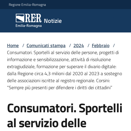
Vai al contenuto
Vai alla navigazione
Vai al footer
Regione Emilia-Romagna
Notizie
Notizie
Home
Comunicati
/
Comunicati stampa
/
2024
/
Febbraio
/
Consumatori. Sportelli al servizio delle persone, progetti di
stampa
Menu selezionato
informazione e sensibilizzazione, attività di risoluzione
extragiudiziale, formazione per superare il divario digitale:
Cerca
dalla Regione circa 4,3 milioni dal 2020 al 2023 a sostegno
un
delle associazioni iscritte al registro regionale. Corsini:
comunicato
“Sempre più presenti per difendere i diritti dei cittadini”
Risorse
Consumatori. Sportelli
Salta al contenuto
al servizio delle