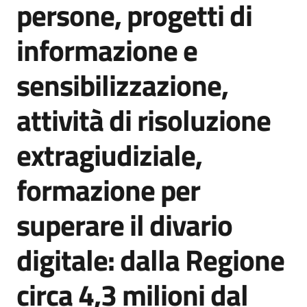
persone, progetti di
Agenzia
di
informazione e
informazione
e
sensibilizzazione,
comunicazione
attività di risoluzione
Seguici
extragiudiziale,
su
formazione per
superare il divario
digitale: dalla Regione
circa 4,3 milioni dal