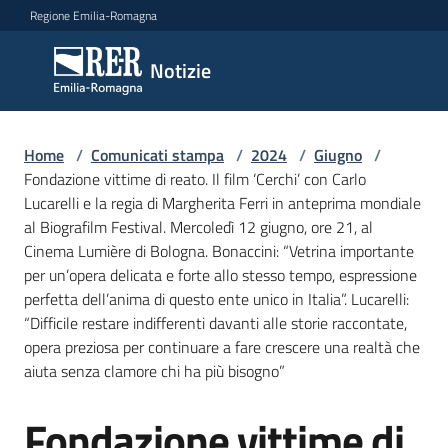
Vai al contenuto
Vai alla navigazione
Vai al footer
Regione Emilia-Romagna
Notizie
Notizie
Home
Comunicati
/
Comunicati stampa
/
2024
/
Giugno
/
Fondazione vittime di reato. Il film ‘Cerchi’ con Carlo
stampa
Menu selezionato
Lucarelli e la regia di Margherita Ferri in anteprima mondiale
al Biografilm Festival. Mercoledì 12 giugno, ore 21, al
Cerca
Cinema Lumière di Bologna. Bonaccini: “Vetrina importante
un
per un’opera delicata e forte allo stesso tempo, espressione
comunicato
perfetta dell’anima di questo ente unico in Italia”. Lucarelli:
“Difficile restare indifferenti davanti alle storie raccontate,
Risorse
opera preziosa per continuare a fare crescere una realtà che
aiuta senza clamore chi ha più bisogno”
Fondazione vittime di
Salta al contenuto