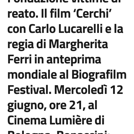
Agenzia
reato. Il film ‘Cerchi’
di
informazione
con Carlo Lucarelli e la
e
comunicazione
regia di Margherita
Ferri in anteprima
Seguici
su
mondiale al Biografilm
Festival. Mercoledì 12
giugno, ore 21, al
Cinema Lumière di