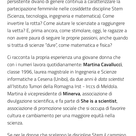
persistente divario di genere continua a caratterizzare la
partecipazione femminile nelle cosiddette discipline Stem
(Scienza, tecnologia, ingegneria e matematica). Come
invertire la rotta? Come aiutare le scienziate a raggiungere
la vetta? E, prima ancora, come stimolare, oggi, le ragazze a
non avere paura di seguire le proprie passioni, anche quando
si tratta di scienze “dure”, come matematica e fisica?
Ci racconta la propria esperienza una giovane donna che
con i numeri lavora quotidianamente:
Martina Cavallucci
,
classe 1996, laurea magistrale in Ingegneria e Scienze
informatiche a Cesena (Unibo), da due anni è
data scientist
all’Istituto Tumori della Romagna Irst - Irccs di Meldola.
Martina è vicepresidente di
Minerva
, associazione di
divulgazione scientifica, e fa parte di
She is a scientist
,
associazione di promozione sociale che si occupa di favorire
cultura e cambiamento per una maggiore equità nella
scienza.
Se per le donne che scelgono le discipline Stem il cammino