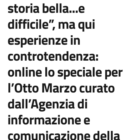
storia bella...e
Agenzia
di
difficile”, ma qui
informazione
e
esperienze in
comunicazione
controtendenza:
Seguici
online lo speciale per
su
l’Otto Marzo curato
dall’Agenzia di
informazione e
comunicazione della