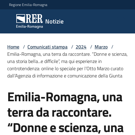
Vai al contenuto
Vai alla navigazione
Vai al footer
Regione Emilia-Romagna
Notizie
Notizie
Home
Comunicati
/
Comunicati stampa
/
2024
/
Marzo
/
Emilia-Romagna, una terra da raccontare. “Donne e scienza,
stampa
Menu selezionato
una storia bella...e difficile”, ma qui esperienze in
controtendenza: online lo speciale per l’Otto Marzo curato
Cerca
dall’Agenzia di informazione e comunicazione della Giunta
un
comunicato
Emilia-Romagna, una
Salta al contenuto
Risorse
terra da raccontare.
“Donne e scienza, una