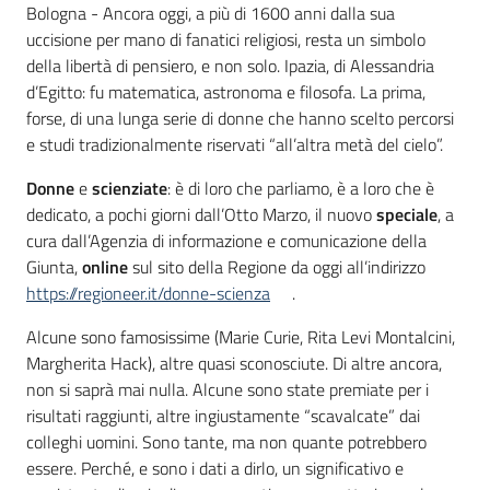
Contenuto
Bologna - Ancora oggi, a più di 1600 anni dalla sua
uccisione per mano di fanatici religiosi, resta un simbolo
della libertà di pensiero, e non solo. Ipazia, di Alessandria
d’Egitto: fu matematica, astronoma e filosofa. La prima,
forse, di una lunga serie di donne che hanno scelto percorsi
e studi tradizionalmente riservati “all’altra metà del cielo”.
Donne
e
scienziate
: è di loro che parliamo, è a loro che è
dedicato, a pochi giorni dall’Otto Marzo, il nuovo
speciale
, a
cura dall’Agenzia di informazione e comunicazione della
Giunta,
online
sul sito della Regione da oggi all’indirizzo
https://regioneer.it/donne-scienza
.
Alcune sono famosissime (Marie Curie, Rita Levi Montalcini,
Margherita Hack), altre quasi sconosciute. Di altre ancora,
non si saprà mai nulla. Alcune sono state premiate per i
risultati raggiunti, altre ingiustamente “scavalcate” dai
colleghi uomini. Sono tante, ma non quante potrebbero
essere. Perché, e sono i dati a dirlo, un significativo e