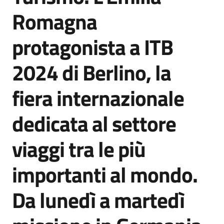
Agenzia
Romagna
di
informazione
protagonista a ITB
e
comunicazione
2024 di Berlino, la
fiera internazionale
Seguici
su
dedicata al settore
viaggi tra le più
importanti al mondo.
Da lunedì a martedì