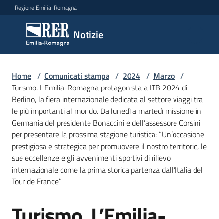
Vai al contenuto
Vai alla navigazione
Vai al footer
Regione Emilia-Romagna
Notizie
Notizie
Home
Comunicati
/
Comunicati stampa
/
2024
/
Marzo
/
Turismo. L’Emilia-Romagna protagonista a ITB 2024 di
stampa
Menu selezionato
Berlino, la fiera internazionale dedicata al settore viaggi tra
le più importanti al mondo. Da lunedì a martedì missione in
Cerca
Germania del presidente Bonaccini e dell’assessore Corsini
un
per presentare la prossima stagione turistica: “Un’occasione
comunicato
prestigiosa e strategica per promuovere il nostro territorio, le
sue eccellenze e gli avvenimenti sportivi di rilievo
Risorse
internazionale come la prima storica partenza dall’Italia del
Tour de France”
Turismo. L’Emilia-
Salta al contenuto