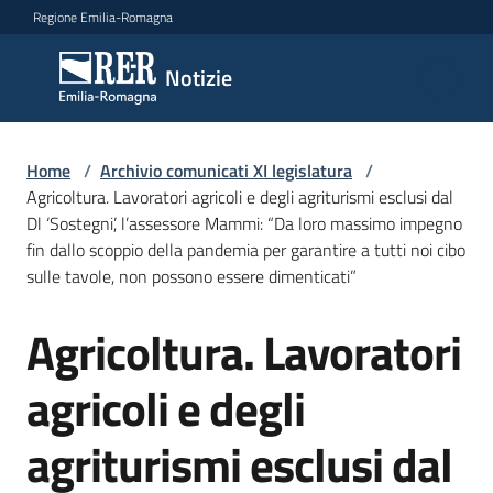
Vai al contenuto
Vai alla navigazione
Vai al footer
Regione Emilia-Romagna
Notizie
Notizie
Comunicati
Home
/
Archivio comunicati XI legislatura
/
stampa
Agricoltura. Lavoratori agricoli e degli agriturismi esclusi dal
Dl ‘Sostegni’, l’assessore Mammi: “Da loro massimo impegno
fin dallo scoppio della pandemia per garantire a tutti noi cibo
Cerca
sulle tavole, non possono essere dimenticati”
un
comunicato
Agricoltura. Lavoratori
Salta al contenuto
Risorse
agricoli e degli
agriturismi esclusi dal