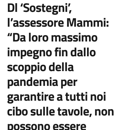
Dl ‘Sostegni’,
Agenzia
di
l’assessore Mammi:
informazione
e
“Da loro massimo
comunicazione
impegno fin dallo
Seguici
scoppio della
su
pandemia per
garantire a tutti noi
cibo sulle tavole, non
possono essere