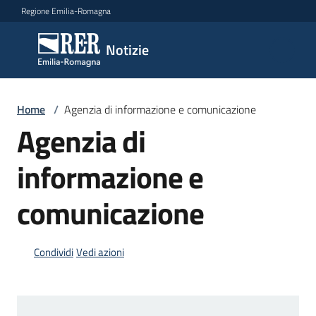
Vai al contenuto
Vai alla navigazione
Vai al footer
Regione Emilia-Romagna
Notizie
Notizie
Comunicati
Home
/
Agenzia di informazione e comunicazione
stampa
Agenzia di
informazione e
Cerca
un
comunicato
comunicazione
Risorse
Condividi
Vedi azioni