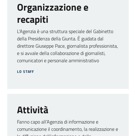
Organizzazione e
Agenzia
di
recapiti
informazione
e
L'Agenzia è una struttura speciale del Gabinetto
comunicazione
della Presidenza della Giunta. È guidata dal
Menu selezionato
direttore Giuseppe Pace, giornalista professionista,
e si avvale della collaborazione di giornalisti,
Seguici
comunicatori e personale amministrativo
su
LO STAFF
Attività
Fanno capo all’Agenzia di informazione e
comunicazione il coordinamento, la realizzazione e