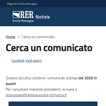
Vai al contenuto
Vai alla navigazione
Vai al footer
Regione Emilia-Romagna
Notizie
Notizie
Comunicati
Home
/
Cerca un comunicato
stampa
Cerca un comunicato
Cerca
Condividi
Vedi azioni
un
comunicato
Menu selezionato
Questa raccolta contiene i comunicati stampa
dal 2020 in
Risorse
avanti
.
Per consultare materiali precedenti, scrivere a
stampaseg@regione.emilia-romagna.it