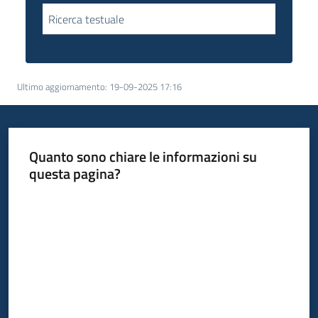
Agenzia
Ricerca testuale
di
informazione
e
comunicazione
Ultimo aggiornamento
:
19-09-2025 17:16
Seguici
Quanto sono chiare le informazioni su
su
questa pagina?
Valuta da 1 a 5 stelle