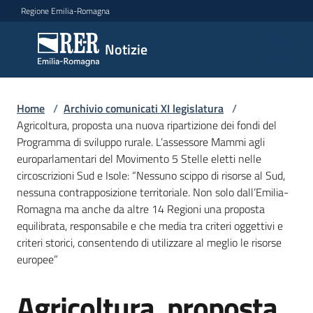
Vai al contenuto
Vai alla navigazione
Vai al footer
Regione Emilia-Romagna
Notizie
Notizie
Comunicati
Home
/
Archivio comunicati XI legislatura
/
stampa
Agricoltura, proposta una nuova ripartizione dei fondi del
Programma di sviluppo rurale. L’assessore Mammi agli
europarlamentari del Movimento 5 Stelle eletti nelle
Cerca
circoscrizioni Sud e Isole: “Nessuno scippo di risorse al Sud,
un
nessuna contrapposizione territoriale. Non solo dall’Emilia-
comunicato
Romagna ma anche da altre 14 Regioni una proposta
equilibrata, responsabile e che media tra criteri oggettivi e
Risorse
criteri storici, consentendo di utilizzare al meglio le risorse
europee”
Agricoltura, proposta
Salta al contenuto