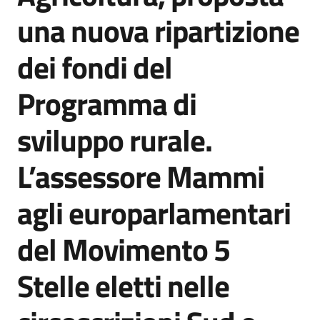
Agenzia
una nuova ripartizione
di
informazione
dei fondi del
e
comunicazione
Programma di
sviluppo rurale.
Seguici
su
L’assessore Mammi
agli europarlamentari
del Movimento 5
Stelle eletti nelle