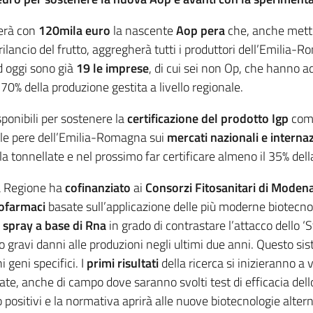
ierà con
120mila euro
la nascente
Aop pera
che, anche mette
 rilancio del frutto, aggregherà tutti i produttori dell’Emilia-
Ad oggi sono già
19 le imprese
, di cui sei non Op, che hanno a
% della produzione gestita a livello regionale.
ponibili per sostenere la
certificazione del prodotto Igp
come
le pere dell’Emilia-Romagna sui
mercati nazionali e internaz
a tonnellate e nel prossimo far certificare almeno il 35% dell
la Regione ha
cofinanziato
ai
Consorzi Fitosanitari di Modena
itofarmaci
basate sull’applicazione delle più moderne biotecno
i
spray a base di Rna
in grado di contrastare l’attacco dello 
gravi danni alle produzioni negli ultimi due anni. Questo si
 geni specifici. I
primi risultati
della ricerca si inizieranno a
late, anche di campo dove saranno svolti test di efficacia dello 
no positivi e la normativa aprirà alle nuove biotecnologie alter