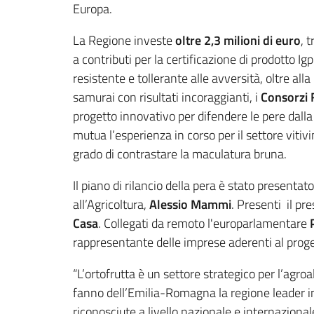
Europa.
La Regione investe
oltre 2,3 milioni di euro
, 
a contributi per la certificazione di prodotto I
resistente e tollerante alle avversità, oltre alla
samurai con risultati incoraggianti, i
Consorzi 
progetto innovativo per difendere le pere dall
mutua l’esperienza in corso per il settore vitivi
grado di contrastare la maculatura bruna.
Il piano di rilancio della pera è stato presenta
all’Agricoltura,
Alessio Mammi
. Presenti il pr
Casa
. Collegati da remoto l'europarlamentare
rappresentante delle imprese aderenti al prog
“L’ortofrutta è un settore strategico per l’ag
fanno dell’Emilia-Romagna la regione leader in 
riconosciute a livello nazionale e internaziona