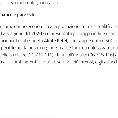
la nuova metodologia in campo.
atico e parassiti
9 come danno economico alla produzione, minore qualità e pe
. La stagione del
2020
si è presentata purtroppo in linea con
euro
per la sola varietà
Abate Fetèl
, che rappresenta il 50% de
e
perdite
per la nostra regione si attestano complessivament
i delle strutture (96.715.116), danni all’indotto (96.715.116) 
usali i cambiamenti climatici, sempre più intensi, e gli attacc