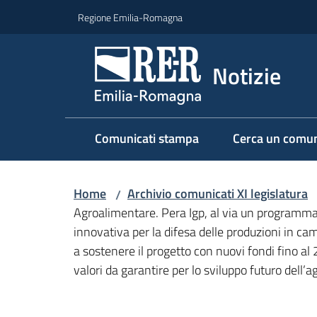
Vai al contenuto
Vai alla navigazione
Vai al footer
Regione Emilia-Romagna
Notizie
Comunicati stampa
Cerca un comun
Home
Archivio comunicati XI legislatura
/
Agroalimentare. Pera Igp, al via un programma
innovativa per la difesa delle produzioni in c
a sostenere il progetto con nuovi fondi fino al
valori da garantire per lo sviluppo futuro dell’a
Salta al contenuto