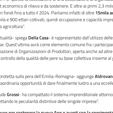
t economico di rilievo e da sostenere. E oltre ai primi 2,3 mil
 fondi fino a tutto il 2024. Parliamo infatti di oltre
15mila a
ila e 900 ettari coltivati, quindi occupazione e capacità impr
 agricoltura”.
ttualità- spiega
Della Casa
- è rappresentato dall’utilizzo del
e. Quest’ultima avrà come elemento comune fra i partecipanti
iazione di Organizzazioni di Produttori, aperta anche ad altre 
controllo della qualità delle pere su base collettiva insieme 
a protetta sulla pera dell’Emilia-Romagna- aggiunge
Aldrovan
traordinaria opportunità di dare finalmente lustro a una eccelle
iude
Grossi
- ha compattato il sistema imprenditoriale attorno 
ettando le peculiarità distintive delle singole imprese”.
 euro per sostenere la nuova Aop e avanti con la sperimenta