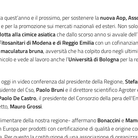
tra quest’anno e il prossimo, per sostenere la
nuova Aop, Asso
gp e per la promozione sui mercati nazionali ed esteri. Non solo
lotta alla cimice
asiatica
che dallo scorso anno si avvale dell
Fitosanitari di Modena e di Reggio Emilia
con un cofinanziam
a
maculatura bruna
, avversità che ha colpito duro negli ultim
nicolo e vede al lavoro anche l’
Università di Bologna
per la r
to oggi in video conferenza dal presidente della Regione,
Stefa
esidente del Cso,
Paolo Bruni
e il direttore scientifico Agrote
Paolo De Castro
, il presidente del Consorzio della pera dell
etto,
Mauro Grossi
.
roalimentare della nostra regione- affermano
Bonaccini
e
Mam
Europa per prodotti con certificazione di qualità e origine co
le. Per questo la costituzione di una associazione di organizza