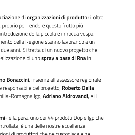
ciazione di organizzazioni di produttori
, oltre
, proprio per rendere questo frutto più
’introduzione della piccola e innocua vespa
ento della Regione stanno lavorando a un
i due anni. Si tratta di un nuovo progetto che
ealizzazione di uno
spray a base di Rna
in
no Bonaccini
, insieme all’assessore regionale
r e responsabile del progetto,
Roberto Della
'Emilia-Romagna Igp,
Adriano Aldrovandi
, e il
mi
- e la pera, uno dei 44 prodotti Dop e Igp che
ntrollata, è una delle nostre eccellenze
zioni di produttori che ne custodisca e ne