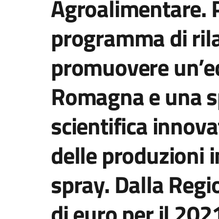
Agroalimentare. P
programma di ril
promuovere un’ecc
Romagna e una s
scientifica innova
delle produzioni
spray. Dalla Regio
di euro per il 20