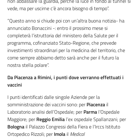
non abbassare la guardia, perché la luce in fondo al tunnel si
vede, ma per uscirne c’è ancora bisogno di tempo”.
“Questo anno si chiude poi con un’altra buona notizia- ha
annunciato Bonaccini -: entro il prossimo mese si
completerà l’istruttoria del ministero della Salute per il
programma, cofinanziato Stato-Regione, che prevede
investimenti straordinari per la medicina del territorio, che
come sempre abbiamo detto sarà anche per il futuro la
nostra stella polare”.
Da Piacenza a Rimini, i punti dove verranno effettuati i
vaccini
I punti identificati dalle singole Aziende per la
somministrazione dei vaccini sono: per
Piacenza
il
Laboratorio analisi dell’Ospedale; per
Parma
l’Ospedale
Maggiore; per
Reggio Emilia
l’ex ospedale Spallanzani; per
Bologna
il Palazzo Congressi della Fiera e l’Irccs Istituto
Ortopedico Rizzoli; per
Imola
il
Medical