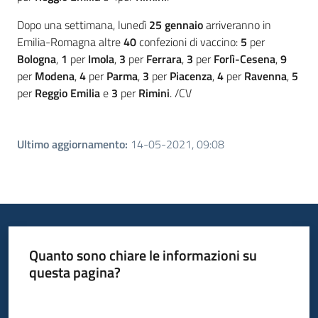
Dopo una settimana, lunedì
25 gennaio
arriveranno in
Emilia-Romagna altre
40
confezioni di vaccino:
5
per
Bologna
,
1
per
Imola
,
3
per
Ferrara
,
3
per
Forlì-Cesena
,
9
per
Modena
,
4
per
Parma
,
3
per
Piacenza
,
4
per
Ravenna
,
5
per
Reggio Emilia
e
3
per
Rimini
. /CV
Ultimo aggiornamento
:
14-05-2021, 09:08
Quanto sono chiare le informazioni su
questa pagina?
Valuta da 1 a 5 stelle