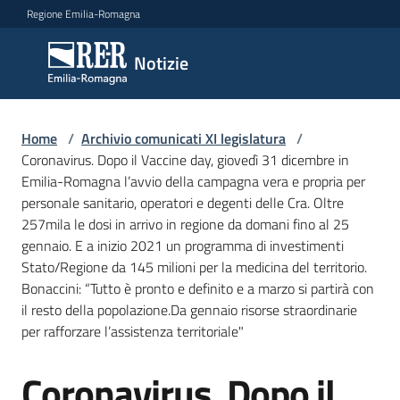
Vai al contenuto
Vai alla navigazione
Vai al footer
Regione Emilia-Romagna
Notizie
Notizie
Comunicati
Home
/
Archivio comunicati XI legislatura
/
stampa
Coronavirus. Dopo il Vaccine day, giovedì 31 dicembre in
Emilia-Romagna l’avvio della campagna vera e propria per
personale sanitario, operatori e degenti delle Cra. Oltre
Cerca
257mila le dosi in arrivo in regione da domani fino al 25
un
gennaio. E a inizio 2021 un programma di investimenti
comunicato
Stato/Regione da 145 milioni per la medicina del territorio.
Bonaccini: “Tutto è pronto e definito e a marzo si partirà con
Risorse
il resto della popolazione.Da gennaio risorse straordinarie
per rafforzare l’assistenza territoriale"
Coronavirus. Dopo il
Salta al contenuto