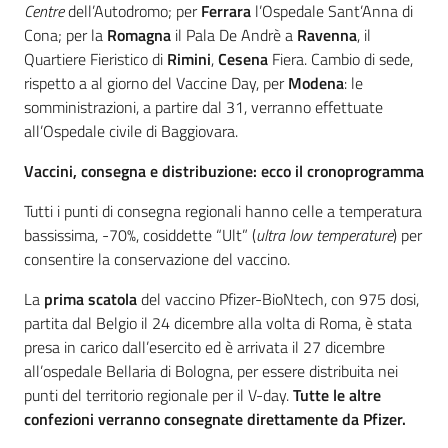
Centre
dell’Autodromo; per
Ferrara
l’Ospedale Sant’Anna di
Cona; per la
Romagna
il Pala De Andrè a
Ravenna
, il
Quartiere Fieristico di
Rimini
,
Cesena
Fiera. Cambio di sede,
rispetto a al giorno del Vaccine Day, per
Modena
: le
somministrazioni, a partire dal 31, verranno effettuate
all’Ospedale civile di Baggiovara.
Vaccini, consegna e distribuzione: ecco il cronoprogramma
Tutti i punti di consegna regionali hanno celle a temperatura
bassissima, -70%, cosiddette “Ult” (
ultra low temperature
) per
consentire la conservazione del vaccino.
La
prima scatola
del vaccino Pfizer-BioNtech, con 975 dosi,
partita dal Belgio il 24 dicembre alla volta di Roma, è stata
presa in carico dall’esercito ed è arrivata il 27 dicembre
all’ospedale Bellaria di Bologna, per essere distribuita nei
punti del territorio regionale per il V-day.
Tutte le altre
confezioni verranno consegnate direttamente da Pfizer.