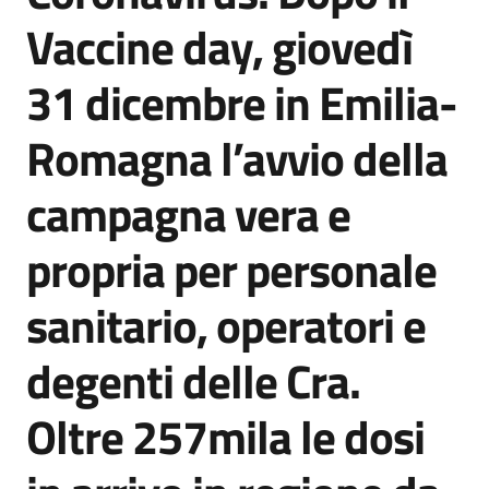
Agenzia
Vaccine day, giovedì
di
informazione
31 dicembre in Emilia-
e
comunicazione
Romagna l’avvio della
campagna vera e
Seguici
su
propria per personale
sanitario, operatori e
degenti delle Cra.
Oltre 257mila le dosi