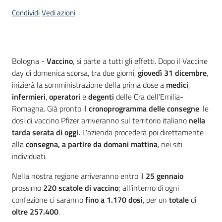
Condividi
Vedi azioni
Contenuto
Bologna -
Vaccino
, si parte a tutti gli effetti. Dopo il Vaccine
day di domenica scorsa, tra due giorni,
giovedì 31 dicembre
,
inizierà la somministrazione della prima dose a
medici
,
infermieri
,
operatori
e
degenti
delle Cra dell’Emilia-
Romagna. Già pronto il
cronoprogramma delle consegne
: le
dosi di vaccino Pfizer arriveranno sul territorio italiano
nella
tarda serata di oggi.
L'azienda procederà poi direttamente
alla
consegna, a partire da domani mattina
, nei siti
individuati.
Nella nostra regione arriveranno entro il
25 gennaio
prossimo
220 scatole di vaccino
; all’interno di ogni
confezione ci saranno
fino a 1.170 dosi
, per un
totale
di
oltre 257.400
.