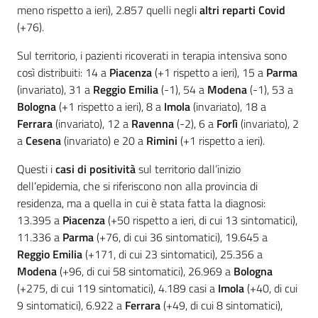
meno rispetto a ieri), 2.857 quelli negli
altri reparti Covid
(+76).
Sul territorio, i pazienti ricoverati in terapia intensiva sono
così distribuiti: 14 a
Piacenza
(+1 rispetto a ieri), 15 a
Parma
(invariato), 31 a
Reggio Emilia
(-1), 54 a
Modena
(-1), 53 a
Bologna
(+1 rispetto a ieri), 8 a
Imola
(invariato), 18 a
Ferrara
(invariato), 12 a
Ravenna
(-2), 6 a
Forlì
(invariato), 2
a
Cesena
(invariato) e 20 a
Rimini
(+1 rispetto a ieri).
Questi i
casi di positività
sul territorio dall’inizio
dell’epidemia, che si riferiscono non alla provincia di
residenza, ma a quella in cui è stata fatta la diagnosi:
13.395 a
Piacenza
(+50 rispetto a ieri, di cui 13 sintomatici),
11.336 a
Parma
(+76, di cui 36 sintomatici), 19.645 a
Reggio Emilia
(+171, di cui 23 sintomatici), 25.356 a
Modena
(+96, di cui 58 sintomatici), 26.969 a
Bologna
(+275, di cui 119 sintomatici), 4.189 casi a
Imola
(+40, di cui
9 sintomatici), 6.922 a
Ferrara
(+49, di cui 8 sintomatici),