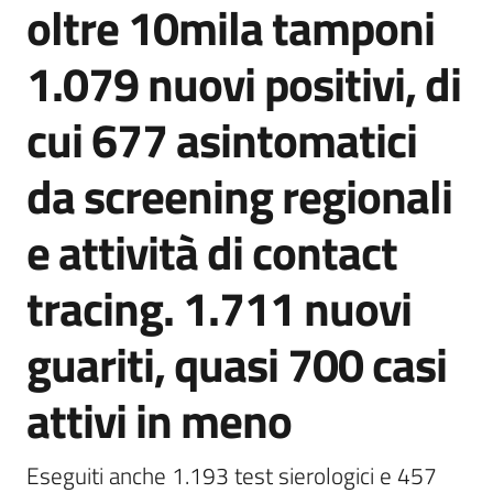
oltre 10mila tamponi
Agenzia
di
1.079 nuovi positivi, di
informazione
e
cui 677 asintomatici
comunicazione
da screening regionali
Seguici
e attività di contact
su
tracing. 1.711 nuovi
guariti, quasi 700 casi
attivi in meno
Eseguiti anche 1.193 test sierologici e 457 