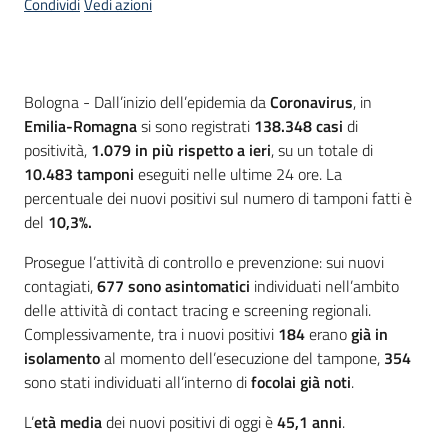
Condividi
Vedi azioni
Contenuto
Bologna - Dall’inizio dell’epidemia da
Coronavirus
, in
Emilia-Romagna
si sono registrati
138.348
casi
di
positività,
1.079 in più rispetto a ieri
, su un totale di
10.483
tamponi
eseguiti nelle ultime 24 ore. La
percentuale dei nuovi positivi sul numero di tamponi fatti è
del
10,3%
.
Prosegue l’attività di controllo e prevenzione: sui nuovi
contagiati,
677 sono asintomatici
individuati nell’ambito
delle attività di contact tracing e screening regionali.
Complessivamente, tra i nuovi positivi
184
erano
già in
isolamento
al momento dell’esecuzione del tampone,
354
sono stati individuati all’interno di
focolai già noti
.
L’
età media
dei nuovi positivi di oggi è
45,1
anni
.