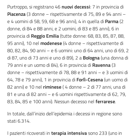
Purtroppo, si registrano 46
nuovi decessi
: 7 in provincia di
Piacenza
(3 donne – rispettivamente di 75, 89 e 94 anni –
e 4 uomini di 58, 59, 68 e 96 anni), 4 in quella di
Parma
(2
donne, di 84 e 88 anni, e 2 uomini, di 83 e 85 anni), 6 in
provincia di
Reggio Emilia
(tutte donne: 68, 83, 85, 87, 88,
95 anni), 10 nel
modenese
(4 donne – rispettivamente di
80, 82, 84, 90 anni – e 6 uomini: uno di 64 anni, uno di 69, 2
di 87, uno di 73 anni e uno di 89), 2 a
Bologna
(una donna di
79 anni e un uomo di 84), 6 in provincia di
Ravenna
(3
donne – rispettivamente di 78, 88 e 91 anni – e 3 uomini di
64, 78 e 79 anni), 1 in provincia di
Forlì-Cesena
(un uomo di
82 anni) e 10 nel
riminese
( 4 donne – 2 di 77 anni, una di
81 e una di 82 anni – e 6 uomini rispettivamente di 62, 79,
83, 84, 85 e 100 anni). Nessun decesso nel
ferrarese
.
In totale, dall’inizio dell’epidemia i decessi in regione sono
stati 6.314.
I pazienti ricoverati in
terapia intensiva
sono 233 (uno in