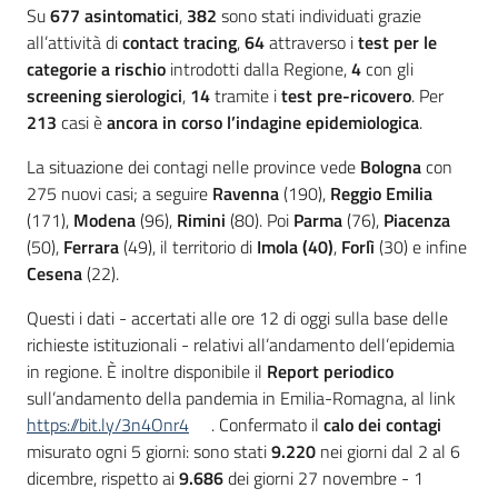
Su
677
asintomatici
,
382
sono stati individuati grazie
all’attività di
contact tracing
,
64
attraverso i
test per le
categorie a rischio
introdotti dalla Regione,
4
con gli
screening sierologici
,
14
tramite i
test pre-ricovero
. Per
213
casi è
ancora in corso l’indagine epidemiologica
.
La situazione dei contagi nelle province vede
Bologna
con
275 nuovi casi; a seguire
Ravenna
(190),
Reggio Emilia
(171),
Modena
(96),
Rimini
(80). Poi
Parma
(76),
Piacenza
(50),
Ferrara
(49), il territorio di
Imola
(40)
,
Forlì
(30) e infine
Cesena
(22).
Questi i dati - accertati alle ore 12 di oggi sulla base delle
richieste istituzionali - relativi all’andamento dell’epidemia
in regione. È inoltre disponibile il
Report periodico
sull’andamento della pandemia in Emilia-Romagna, al link
https://bit.ly/3n4Onr4
. Confermato il
calo dei contagi
misurato ogni 5 giorni: sono stati
9.220
nei giorni dal 2 al 6
dicembre, rispetto ai
9.686
dei giorni 27 novembre - 1