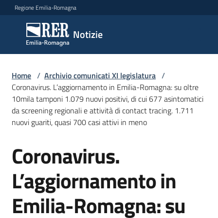
Vai al contenuto
Vai alla navigazione
Vai al footer
Regione Emilia-Romagna
Notizie
Notizie
Comunicati
Home
/
Archivio comunicati XI legislatura
/
stampa
Coronavirus. L’aggiornamento in Emilia-Romagna: su oltre
10mila tamponi 1.079 nuovi positivi, di cui 677 asintomatici
da screening regionali e attività di contact tracing. 1.711
Cerca
nuovi guariti, quasi 700 casi attivi in meno
un
comunicato
Coronavirus.
Salta al contenuto
Risorse
L’aggiornamento in
Emilia-Romagna: su