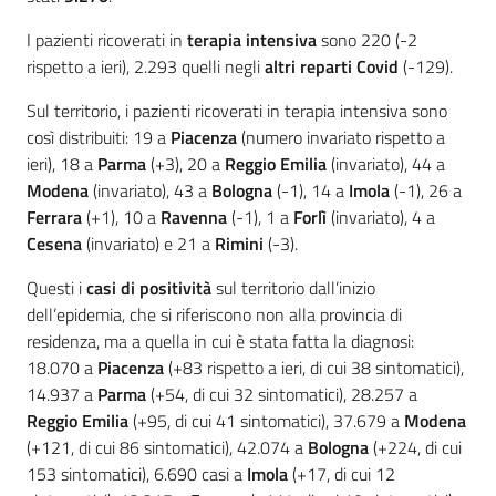
I pazienti ricoverati in
terapia intensiva
sono 220 (-2
rispetto a ieri), 2.293 quelli negli
altri reparti Covid
(-129).
Sul territorio, i pazienti ricoverati in terapia intensiva sono
così distribuiti: 19 a
Piacenza
(numero invariato rispetto a
ieri), 18 a
Parma
(+3), 20 a
Reggio Emilia
(invariato), 44 a
Modena
(invariato), 43 a
Bologna
(-1), 14 a
Imola
(-1), 26 a
Ferrara
(+1), 10 a
Ravenna
(-1), 1 a
Forlì
(invariato), 4 a
Cesena
(invariato) e 21 a
Rimini
(-3).
Questi i
casi di positività
sul territorio dall’inizio
dell’epidemia, che si riferiscono non alla provincia di
residenza, ma a quella in cui è stata fatta la diagnosi:
18.070 a
Piacenza
(+83 rispetto a ieri, di cui 38 sintomatici),
14.937 a
Parma
(+54, di cui 32 sintomatici), 28.257 a
Reggio Emilia
(+95, di cui 41 sintomatici), 37.679 a
Modena
(+121, di cui 86 sintomatici), 42.074 a
Bologna
(+224, di cui
153 sintomatici), 6.690 casi a
Imola
(+17, di cui 12