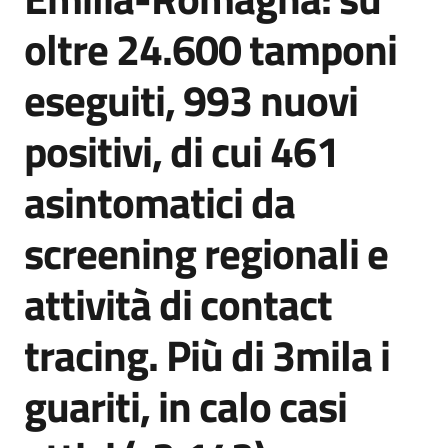
Agenzia
oltre 24.600 tamponi
di
informazione
eseguiti, 993 nuovi
e
comunicazione
positivi, di cui 461
asintomatici da
Seguici
su
screening regionali e
attività di contact
tracing. Più di 3mila i
guariti, in calo casi