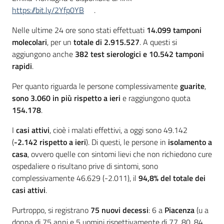
https://bit.ly/2Yfp0YB
.
Nelle ultime 24 ore sono stati effettuati
14.099
tamponi
molecolari
, per un
totale di
2.915.527
. A questi si
aggiungono anche
382
test sierologici
e 10.542 tamponi
rapidi
.
Per quanto riguarda le persone complessivamente
guarite
,
sono 3.060 in più rispetto a ieri
e raggiungono quota
154.178
.
I
casi attivi
, cioè i malati effettivi, a oggi sono 49.142
(
-2.142 rispetto a ieri
). Di questi, le persone in
isolamento a
casa
, ovvero quelle con sintomi lievi che non richiedono cure
ospedaliere o risultano prive di sintomi, sono
complessivamente 46.629 (-2.011), il
94,8% del totale dei
casi attivi
.
Purtroppo, si registrano
75
nuovi decessi
: 6 a
Piacenza
(u a
donna di 75 anni e 5 uomini rispettivamente di 77, 80, 84,