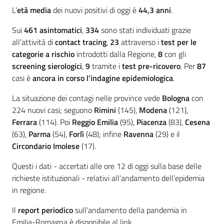
L’
età media
dei nuovi positivi di oggi è
44,3
anni
.
Sui
461
asintomatici
,
334
sono stati individuati grazie
all’attività di
contact tracing
,
23
attraverso i
test per le
categorie a rischio
introdotti dalla Regione,
8
con gli
screening sierologici
,
9
tramite i
test pre-ricovero
. Per
87
casi è
ancora in corso l’indagine epidemiologica
.
La situazione dei contagi nelle province vede
Bologna
con
224 nuovi casi; seguono
Rimini
(145),
Modena
(121),
Ferrara
(114). Poi
Reggio Emilia
(95),
Piacenza
(83),
Cesena
(63),
Parma
(54),
Forlì
(48); infine
Ravenna
(29) e il
Circondario Imolese
(17).
Questi i dati - accertati alle ore 12 di oggi sulla base delle
richieste istituzionali - relativi all’andamento dell’epidemia
in regione.
Il
r
eport periodico
sull’andamento della pandemia in
Emilia-Romagna è disponibile al link