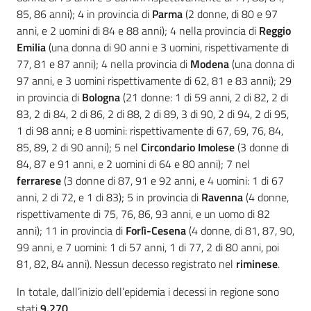
85, 86 anni); 4 in provincia di
Parma
(2 donne, di 80 e 97
anni, e 2 uomini di 84 e 88 anni); 4 nella provincia di
Reggio
Emilia
(una donna di 90 anni e 3 uomini, rispettivamente di
77, 81 e 87 anni); 4 nella provincia di
Modena
(una donna di
97 anni, e 3 uomini rispettivamente di 62, 81 e 83 anni); 29
in provincia di
Bologna
(21 donne: 1 di 59 anni, 2 di 82, 2 di
83, 2 di 84, 2 di 86, 2 di 88, 2 di 89, 3 di 90, 2 di 94, 2 di 95,
1 di 98 anni; e 8 uomini: rispettivamente di 67, 69, 76, 84,
85, 89, 2 di 90 anni); 5 nel
Circondario Imolese
(3 donne di
84, 87 e 91 anni, e 2 uomini di 64 e 80 anni); 7 nel
ferrarese
(3 donne di 87, 91 e 92 anni, e 4 uomini: 1 di 67
anni, 2 di 72, e 1 di 83); 5 in provincia di
Ravenna
(4 donne,
rispettivamente di 75, 76, 86, 93 anni, e un uomo di 82
anni); 11 in provincia di
Forlì-Cesena
(4 donne, di 81, 87, 90,
99 anni, e 7 uomini: 1 di 57 anni, 1 di 77, 2 di 80 anni, poi
81, 82, 84 anni). Nessun decesso registrato nel
riminese
.
In totale, dall’inizio dell’epidemia i decessi in regione sono
stati
9.270
.