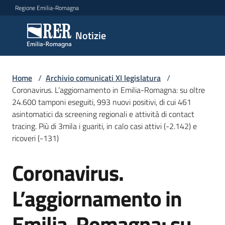
Vai al contenuto
Vai alla navigazione
Vai al footer
Regione Emilia-Romagna
Notizie
Notizie
Comunicati
Home
/
Archivio comunicati XI legislatura
/
stampa
Coronavirus. L’aggiornamento in Emilia-Romagna: su oltre
24.600 tamponi eseguiti, 993 nuovi positivi, di cui 461
asintomatici da screening regionali e attività di contact
Cerca
tracing. Più di 3mila i guariti, in calo casi attivi (-2.142) e
un
ricoveri (-131)
comunicato
Coronavirus.
Salta al contenuto
Risorse
L’aggiornamento in
Emilia-Romagna: su