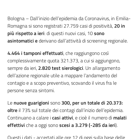
Contenuto
Bologna – Dall’inizio dell’epidemia da Coronavirus, in Emilia-
Romagna si sono registrati 27.759 casi di positività,
20
in
più rispetto a ieri
: di questi nuovi casi, 10
sono
asintomatici e
derivano dall’attività di screening regionale.
4.464 i tamponi effettuati
, che raggiungono così
complessivamente quota 321.373, a cui si aggiungono,
sempre da ieri,
2.820
test sierologici
. Un allargamento
dell’azione regionale utile a mappare l’andamento del
contagio e a scopo preventivo, scovando il virus fra le
persone senza sintomi.
Le
nuove guarigioni
sono
300
, per un totale di 20.373:
oltre
il 73% sul totale dei contagi dall’inizio dell’epidemia.
Continuano a calare i
casi attivi
, e cioè il numero di
malati
effettivi
che a oggi sono
scesi a 3.279 (-285 da ieri
).
Questi i dati - accertati alle ore 12 di oggi sulla base delle