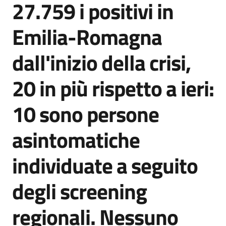
27.759 i positivi in
Agenzia
di
Emilia-Romagna
informazione
e
dall'inizio della crisi,
comunicazione
20 in più rispetto a ieri:
Seguici
10 sono persone
su
asintomatiche
individuate a seguito
degli screening
regionali. Nessuno