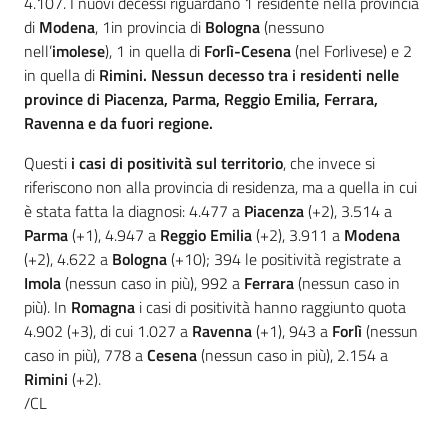
4.107. I nuovi decessi riguardano 1 residente nella provincia
di
Modena
, 1in provincia di
Bologna
(nessuno
nell’
imolese
), 1 in quella di
Forlì-Cesena
(nel Forlivese) e 2
in quella di
Rimini. Nessun decesso tra i residenti nelle
province di Piacenza, Parma, Reggio Emilia, Ferrara,
Ravenna e da fuori regione.
Questi
i casi di positività sul territorio
, che invece si
riferiscono non alla provincia di residenza, ma a quella in cui
è stata fatta la diagnosi: 4.477 a
Piacenza
(+2), 3.514 a
Parma
(+1), 4.947 a
Reggio Emilia
(+2), 3.911 a
Modena
(+2), 4.622 a
Bologna
(+10); 394 le positività registrate a
Imola
(nessun caso in più), 992 a
Ferrara
(nessun caso in
più). In
Romagna
i casi di positività hanno raggiunto quota
4.902 (+3), di cui 1.027 a
Ravenna
(+1), 943 a
Forlì
(nessun
caso in più), 778 a
Cesena
(nessun caso in più), 2.154 a
Rimini
(+2).
/CL