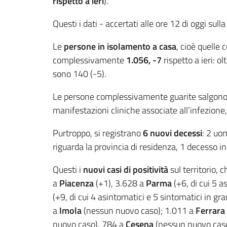
rispetto a ieri
).
Questi i dati - accertati alle ore 12 di oggi sull
Le
persone in isolamento a casa
, cioè quelle 
complessivamente
1.056, -7
rispetto a ieri: olt
sono 140 (-5).
Le persone complessivamente guarite salgono q
manifestazioni cliniche associate all’infezione, 
Purtroppo, si registrano
6 nuovi decessi
: 2 uo
riguarda la provincia di residenza, 1 decesso in
Questi i
nuovi casi di positività
sul territorio, 
a
Piacenza
(+1), 3.628 a
Parma
(+6, di cui 5 a
(+9, di cui 4 asintomatici e 5 sintomatici in gra
a
Imola
(nessun nuovo caso); 1.011 a
Ferrara
nuovo caso), 784 a
Cesena
(nessun nuovo cas