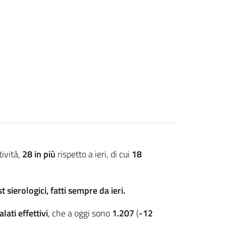
tività,
28 in più
rispetto a ieri, di cui
18
t sierologici
, fatti sempre da ieri.
lati effettivi
, che a oggi sono
1.207
(
-12