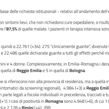
a base delle richieste istituzionali - relativi all’andamento del
con sintomi lievi, che non richiedono cure ospedaliere, o risul
re l’
87,5%
di quelle malate. I pazienti in terapia intensiva sono 
uindi a 22.761 (+34): 275 “clinicamente guarite”, divenute
e 22.486 quelle dichiarate guarite a tutti gli effetti perché ri
mini e 4 donne. Complessivamente, in Emilia-Romagna i deces
 quella di
Reggio Emilia
e 5 in quella di
Bologna
.
che si riferiscono non alla provincia di residenza, ma a quella i
sintomatici da screening regionali), 4.984 (+3) a
Reggio Emil
n parte legati a focolai individuati in precedenza, tracciati e t
(+1). I casi di positività in
Romagna
sono 4.948 (+6), di cui 1
o) e 2.178 a
Rimini
(+4). /BB