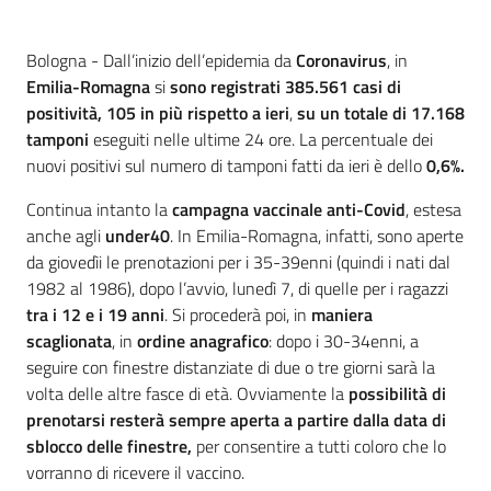
Contenuto
Bologna - Dall’inizio dell’epidemia da
Coronavirus
, in
Emilia-Romagna
si
sono registrati 385.561 casi di
positività, 105 in più rispetto a ieri
,
su un totale di 17.168
tamponi
eseguiti nelle ultime 24 ore. La percentuale dei
nuovi positivi sul numero di tamponi fatti da ieri è dello
0,6%.
Continua intanto la
campagna vaccinale anti-Covid
, estesa
anche agli
under40
. In Emilia-Romagna, infatti, sono aperte
da giovedìi le prenotazioni per i 35-39enni (quindi i nati dal
1982 al 1986), dopo l’avvio, lunedì 7, di quelle per i ragazzi
tra i 12 e i 19 anni
. Si procederà poi, in
maniera
scaglionata
, in
ordine anagrafico
: dopo i 30-34enni, a
seguire con finestre distanziate di due o tre giorni sarà la
volta delle altre fasce di età. Ovviamente la
possibilità di
prenotarsi resterà sempre aperta a partire dalla data di
sblocco delle finestre,
per consentire a tutti coloro che lo
vorranno di ricevere il vaccino.