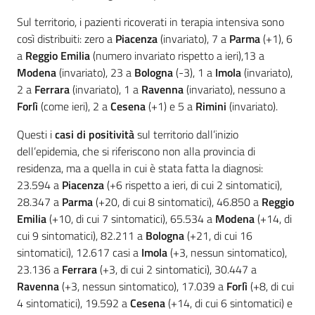
Sul territorio, i pazienti ricoverati in terapia intensiva sono
così distribuiti: zero a
Piacenza
(invariato), 7 a
Parma
(+1), 6
a
Reggio Emilia
(numero invariato rispetto a ieri),13 a
Modena
(invariato), 23 a
Bologna
(-3), 1 a
Imola
(invariato),
2 a
Ferrara
(invariato), 1 a
Ravenna
(invariato), nessuno a
Forlì
(come ieri), 2 a
Cesena
(+1) e 5 a
Rimini
(invariato).
Questi i
casi di positività
sul territorio dall’inizio
dell’epidemia, che si riferiscono non alla provincia di
residenza, ma a quella in cui è stata fatta la diagnosi:
23.594 a
Piacenza
(+6 rispetto a ieri, di cui 2 sintomatici),
28.347 a
Parma
(+20, di cui 8 sintomatici), 46.850 a
Reggio
Emilia
(+10, di cui 7 sintomatici), 65.534 a
Modena
(+14, di
cui 9 sintomatici), 82.211 a
Bologna
(+21, di cui 16
sintomatici), 12.617 casi a
Imola
(+3, nessun sintomatico),
23.136 a
Ferrara
(+3, di cui 2 sintomatici), 30.447 a
Ravenna
(+3, nessun sintomatico), 17.039 a
Forlì
(+8, di cui
4 sintomatici), 19.592 a
Cesena
(+14, di cui 6 sintomatici) e