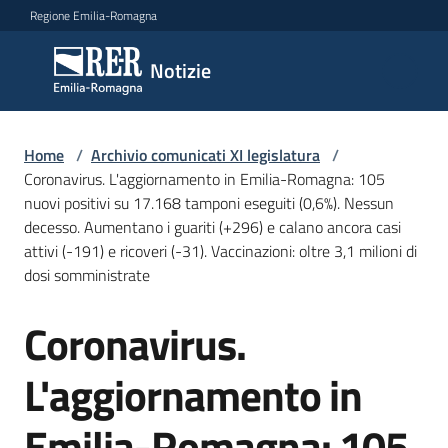
Vai al contenuto
Vai alla navigazione
Vai al footer
Regione Emilia-Romagna
Notizie
Notizie
Comunicati
Home
/
Archivio comunicati XI legislatura
/
stampa
Coronavirus. L'aggiornamento in Emilia-Romagna: 105
nuovi positivi su 17.168 tamponi eseguiti (0,6%). Nessun
decesso. Aumentano i guariti (+296) e calano ancora casi
Cerca
attivi (-191) e ricoveri (-31). Vaccinazioni: oltre 3,1 milioni di
un
dosi somministrate
comunicato
Coronavirus.
Salta al contenuto
Risorse
L'aggiornamento in
Emilia-Romagna: 105