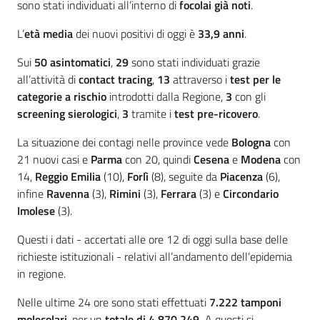
sono stati individuati all’interno di
focolai già noti
.
L’
età media
dei nuovi positivi di oggi è
33,9
anni
.
Sui
50
asintomatici
,
29
sono stati individuati grazie
all’attività di
contact tracing
,
13
attraverso i
test per le
categorie a rischio
introdotti dalla Regione,
3
con gli
screening sierologici
,
3
tramite i
test pre-ricovero
.
La situazione dei contagi nelle province vede
Bologna
con
21 nuovi casi e
Parma
con 20, quindi
Cesena
e
Modena
con
14,
Reggio Emilia
(10),
Forlì
(8), seguite da
Piacenza
(6),
infine
Ravenna
(3),
Rimini
(3),
Ferrara
(3) e
Circondario
Imolese
(3).
Questi i dati - accertati alle ore 12 di oggi sulla base delle
richieste istituzionali - relativi all’andamento dell’epidemia
in regione.
Nelle ultime 24 ore sono stati effettuati
7.222
tamponi
molecolari
, per un
totale di 4.870.249.
A questi si