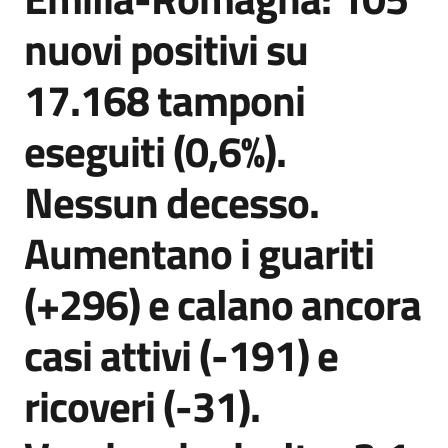
Agenzia
nuovi positivi su
di
informazione
17.168 tamponi
e
comunicazione
eseguiti (0,6%).
Nessun decesso.
Seguici
su
Aumentano i guariti
(+296) e calano ancora
casi attivi (-191) e
ricoveri (-31).