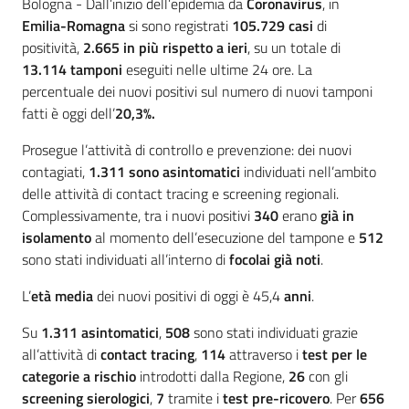
Contenuto
Bologna - Dall’inizio dell’epidemia da
Coronavirus
, in
Emilia-Romagna
si sono registrati
105.729 casi
di
positività,
2.665 in più rispetto a ieri
, su un totale di
13.114 tamponi
eseguiti nelle ultime 24 ore. La
percentuale dei nuovi positivi sul numero di nuovi tamponi
fatti è oggi dell’
20,3%.
Prosegue l’attività di controllo e prevenzione: dei nuovi
contagiati,
1.311 sono asintomatici
individuati nell’ambito
delle attività di contact tracing e screening regionali.
Complessivamente, tra i nuovi positivi
340
erano
già in
isolamento
al momento dell’esecuzione del tampone e
512
sono stati individuati all’interno di
focolai già noti
.
L’
età media
dei nuovi positivi di oggi è 45,4
anni
.
Su
1.311 asintomatici
,
508
sono stati individuati grazie
all’attività di
contact tracing
,
114
attraverso i
test per le
categorie a rischio
introdotti dalla Regione,
26
con gli
screening sierologici
,
7
tramite i
test pre-ricovero
. Per
656