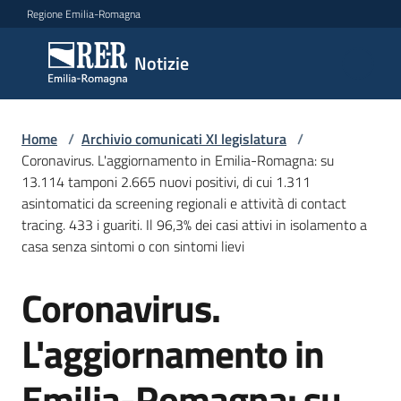
Vai al contenuto
Vai alla navigazione
Vai al footer
Regione Emilia-Romagna
Notizie
Notizie
Comunicati
Home
/
Archivio comunicati XI legislatura
/
stampa
Coronavirus. L'aggiornamento in Emilia-Romagna: su
13.114 tamponi 2.665 nuovi positivi, di cui 1.311
asintomatici da screening regionali e attività di contact
Cerca
tracing. 433 i guariti. Il 96,3% dei casi attivi in isolamento a
un
casa senza sintomi o con sintomi lievi
comunicato
Coronavirus.
Salta al contenuto
Risorse
L'aggiornamento in
Emilia-Romagna: su