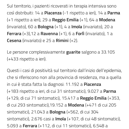
Sul territorio, i pazienti ricoverati in terapia intensiva sono
così distribuiti: 14 a
Piacenza
(-1 rispetto a ieri), 14 a
Parma
(+1 rispetto a ieri), 29 a
Reggio Emilia
(+1), 64 a
Modena
(invariato), 60 a
Bologna
(+1), 4 a
Imola
(invariato), 20 a
Ferrara
(+3),12 a
Ravenna
(+1), 6 a
Forlì
(invariato), 1 a
Cesena
(invariato) e 25 a
Rimini
(+2).
Le persone complessivamente
guarite
salgono a 33.105
(+433 rispetto a ieri).
Questi i casi di positività sul territorio dall’inizio dell’epidemia,
che si riferiscono non alla provincia di residenza, ma a quella
in cui è stata fatta la diagnosi: 11.192 a
Piacenza
(+183 rispetto a ieri, di cui 31 sintomatici), 9.027 a
Parma
(+129, di cui 71 sintomatici), 15.417 a
Reggio Emilia
(+353,
di cui 293 sintomatici),19.152 a
Modena
(+471 di cui 205
sintomatici), 21.043 a
Bologna
(+562, di cui 304
sintomatici), 2.676 casi a
Imola
(+107, di cui 48 sintomatici),
5.093 a
Ferrara
(+112, di cui 11 sintomatici), 6.548 a