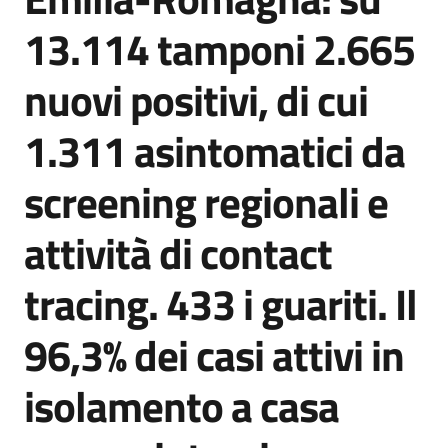
Agenzia
13.114 tamponi 2.665
di
informazione
nuovi positivi, di cui
e
comunicazione
1.311 asintomatici da
screening regionali e
Seguici
su
attività di contact
tracing. 433 i guariti. Il
96,3% dei casi attivi in
isolamento a casa