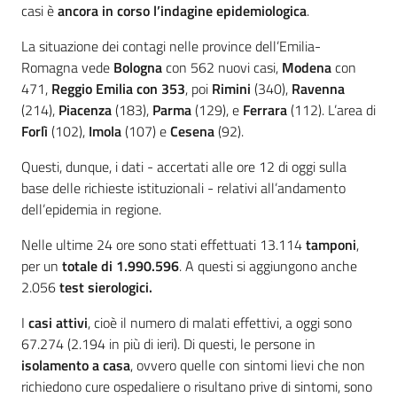
casi è
ancora in corso l’indagine epidemiologica
.
La situazione dei contagi nelle province dell’Emilia-
Romagna vede
Bologna
con 562 nuovi casi,
Modena
con
471,
Reggio Emilia
con 353
, poi
Rimini
(340),
Ravenna
(214),
Piacenza
(183),
Parma
(129), e
Ferrara
(112). L’area di
Forlì
(102),
Imola
(107) e
Cesena
(92).
Questi, dunque, i dati - accertati alle ore 12 di oggi sulla
base delle richieste istituzionali - relativi all’andamento
dell’epidemia in regione.
Nelle ultime 24 ore sono stati effettuati 13.114
tamponi
,
per un
totale di 1.990.596
. A questi si aggiungono anche
2.056
test sierologici.
I
casi attivi
, cioè il numero di malati effettivi, a oggi sono
67.274 (2.194 in più di ieri). Di questi, le persone in
isolamento a casa
, ovvero quelle con sintomi lievi che non
richiedono cure ospedaliere o risultano prive di sintomi, sono