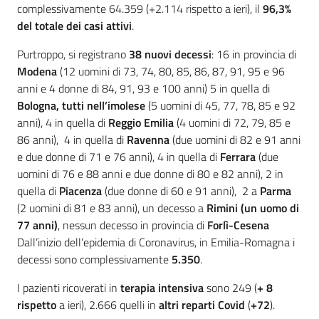
complessivamente 64.359 (+2.114 rispetto a ieri), il
96,3%
del totale dei casi attivi
.
Purtroppo, si registrano
38 nuovi decessi
: 16 in provincia di
Modena
(12 uomini di 73, 74, 80, 85, 86, 87, 91, 95 e 96
anni e 4 donne di 84, 91, 93 e 100 anni) 5 in quella di
Bologna, tutti
nell’imolese
(5 uomini di 45, 77, 78, 85 e 92
anni), 4 in quella di
Reggio Emilia
(4 uomini di 72, 79, 85 e
86 anni), 4 in quella di
Ravenna
(due uomini di 82 e 91 anni
e due donne di 71 e 76 anni), 4 in quella di
Ferrara
(due
uomini di 76 e 88 anni e due donne di 80 e 82 anni), 2 in
quella di
Piacenza
(due donne di 60 e 91 anni), 2 a
Parma
(2 uomini di 81 e 83 anni), un decesso a
Rimini
(un uomo di
77 anni)
, nessun decesso in provincia di
Forlì-Cesena
Dall’inizio dell’epidemia di Coronavirus, in Emilia-Romagna i
decessi sono complessivamente
5.350
.
I pazienti ricoverati in
terapia intensiva
sono 249 (
+ 8
rispetto
a ieri), 2.666 quelli in
altri reparti Covid
(
+72
).