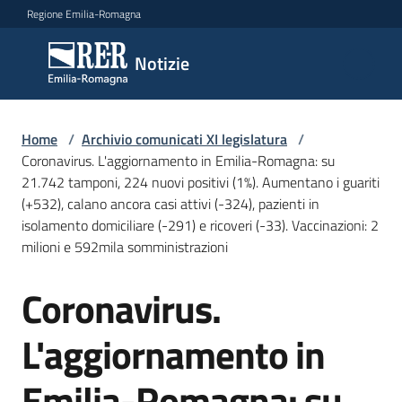
Vai al contenuto
Vai alla navigazione
Vai al footer
Regione Emilia-Romagna
Notizie
Notizie
Comunicati
Home
/
Archivio comunicati XI legislatura
/
stampa
Coronavirus. L'aggiornamento in Emilia-Romagna: su
21.742 tamponi, 224 nuovi positivi (1%). Aumentano i guariti
(+532), calano ancora casi attivi (-324), pazienti in
Cerca
isolamento domiciliare (-291) e ricoveri (-33). Vaccinazioni: 2
un
milioni e 592mila somministrazioni
comunicato
Coronavirus.
Salta al contenuto
Risorse
L'aggiornamento in
Emilia-Romagna: su