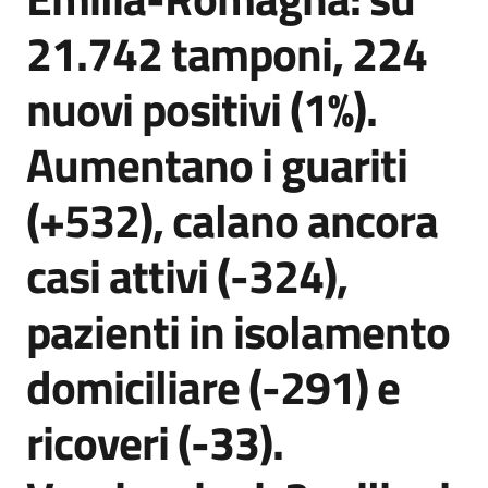
Agenzia
21.742 tamponi, 224
di
informazione
nuovi positivi (1%).
e
comunicazione
Aumentano i guariti
(+532), calano ancora
Seguici
su
casi attivi (-324),
pazienti in isolamento
domiciliare (-291) e
ricoveri (-33).