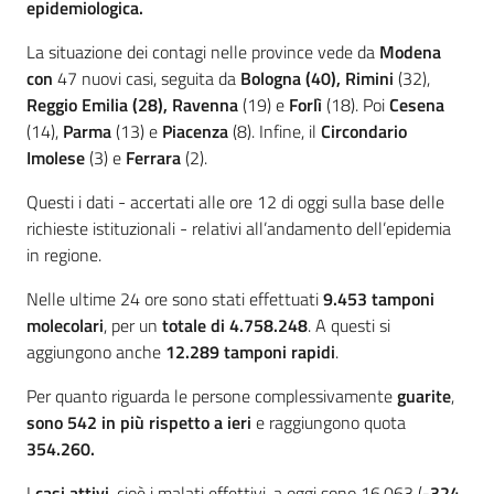
epidemiologica
.
La situazione dei contagi nelle province vede da
Modena
con
47 nuovi casi, seguita da
Bologna
(40)
,
Rimini
(32),
Reggio Emilia (28), Ravenna
(19) e
Forlì
(18). Poi
Cesena
(14),
Parma
(13) e
Piacenza
(8). Infine, il
Circondario
Imolese
(3) e
Ferrara
(2).
Questi i dati - accertati alle ore 12 di oggi sulla base delle
richieste istituzionali - relativi all’andamento dell’epidemia
in regione.
Nelle ultime 24 ore sono stati effettuati
9.453
tamponi
molecolari
, per un
totale di
4.758.248
.
A questi si
aggiungono anche
12.289 tamponi rapidi
.
Per quanto riguarda le persone complessivamente
guarite
,
sono 542 in più rispetto a ieri
e raggiungono quota
354.260.
I
casi attivi
, cioè i malati effettivi, a oggi sono 16.063 (
-324