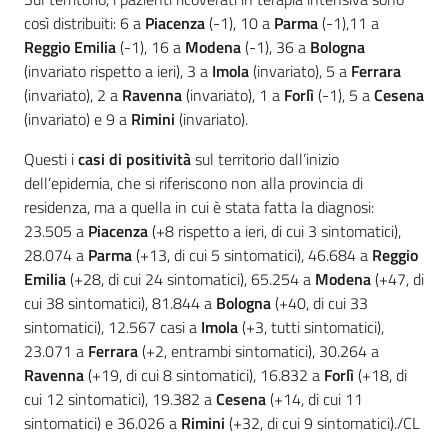
così distribuiti: 6 a
Piacenza
(-1), 10 a
Parma
(-1),11 a
Reggio Emilia
(-1), 16 a
Modena
(-1), 36 a
Bologna
(invariato rispetto a ieri), 3 a
Imola
(invariato), 5 a
Ferrara
(invariato), 2 a
Ravenna
(invariato), 1 a
Forlì
(-1), 5 a
Cesena
(invariato) e 9 a
Rimini
(invariato).
Questi i
casi di positività
sul territorio dall’inizio
dell’epidemia, che si riferiscono non alla provincia di
residenza, ma a quella in cui è stata fatta la diagnosi:
23.505 a
Piacenza
(+8 rispetto a ieri, di cui 3 sintomatici),
28.074 a
Parma
(+13, di cui 5 sintomatici), 46.684 a
Reggio
Emilia
(+28, di cui 24 sintomatici), 65.254 a
Modena
(+47, di
cui 38 sintomatici), 81.844 a
Bologna
(+40, di cui 33
sintomatici), 12.567 casi a
Imola
(+3, tutti sintomatici),
23.071 a
Ferrara
(+2, entrambi sintomatici), 30.264 a
Ravenna
(+19, di cui 8 sintomatici), 16.832 a
Forlì
(+18, di
cui 12 sintomatici), 19.382 a
Cesena
(+14, di cui 11
sintomatici) e 36.026 a
Rimini
(+32, di cui 9 sintomatici)./CL