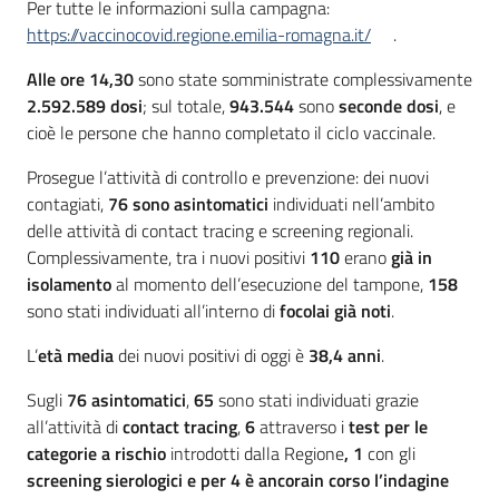
Per tutte le informazioni sulla campagna:
https://vaccinocovid.regione.emilia-romagna.it/
.
Alle ore 14,30
sono state somministrate complessivamente
2.592.589 dosi
; sul totale,
943.544
sono
seconde dosi
, e
cioè le persone che hanno completato il ciclo vaccinale.
Prosegue l’attività di controllo e prevenzione: dei nuovi
contagiati,
76
sono asintomatici
individuati nell’ambito
delle attività di contact tracing e screening regionali.
Complessivamente, tra i nuovi positivi
110
erano
già in
isolamento
al momento dell’esecuzione del tampone,
158
sono stati individuati all’interno di
focolai già noti
.
L’
età media
dei nuovi positivi di oggi è
38,4
anni
.
Sugli
76
asintomatici
,
65
sono stati individuati grazie
all’attività di
contact tracing
,
6
attraverso i
test per le
categorie a rischio
introdotti dalla Regione
, 1
con gli
screening sierologici
e per
4
è ancora
in corso l’indagine