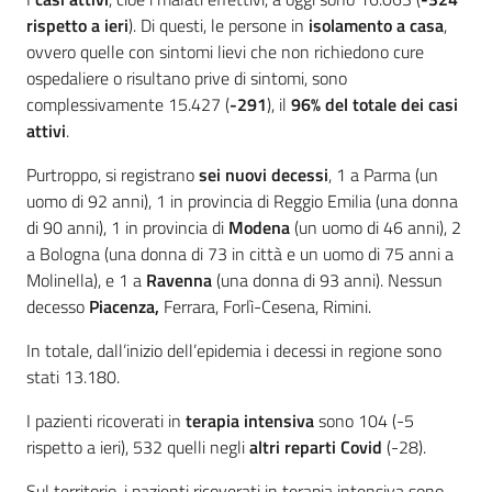
rispetto a ieri
). Di questi, le persone in
isolamento a casa
,
ovvero quelle con sintomi lievi che non richiedono cure
ospedaliere o risultano prive di sintomi, sono
complessivamente 15.427 (
-291
), il
96% del totale dei casi
attivi
.
Purtroppo, si registrano
sei
nuovi
decessi
, 1 a Parma (un
uomo di 92 anni), 1 in provincia di Reggio Emilia (una donna
di 90 anni), 1 in provincia di
Modena
(un uomo di 46 anni), 2
a Bologna (una donna di 73 in città e un uomo di 75 anni a
Molinella), e 1 a
Ravenna
(una donna di 93 anni). Nessun
decesso
Piacenza,
Ferrara, Forlì-Cesena, Rimini.
In totale, dall’inizio dell’epidemia i decessi in regione sono
stati 13.180.
I pazienti ricoverati in
terapia intensiva
sono 104 (-5
rispetto a ieri), 532 quelli negli
altri reparti Covid
(-28).
Sul territorio, i pazienti ricoverati in terapia intensiva sono