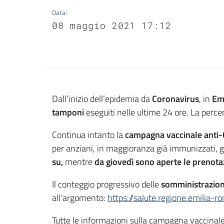
Data
:
08 maggio 2021 17:12
Contenuto
Dall’inizio dell’epidemia da
Coronavirus
, in
Em
tamponi
eseguiti nelle ultime 24 ore. La percen
Continua intanto la
campagna vaccinale anti-
per anziani, in maggioranza già immunizzati, gli
su,
mentre
da giovedì sono aperte le prenota
Il conteggio progressivo delle
somministrazioni
all’argomento:
https://salute.regione.emilia-r
Tutte le informazioni sulla campagna vaccinal