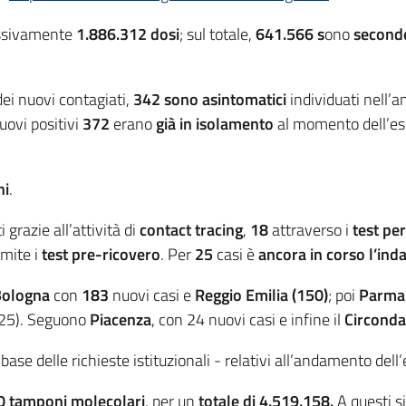
essivamente
1.886.312 dosi
; sul totale,
641.566 s
ono
second
dei nuovi contagiati,
342 sono asintomatici
individuati nell’a
ovi positivi
372
erano
già in isolamento
al momento dell’es
ni
.
 grazie all’attività di
contact tracing
,
18
attraverso i
test per
amite i
test pre-ricovero
. Per
25
casi è
ancora in corso l’ind
Bologna
con
183
nuovi casi e
Reggio Emilia (150)
; poi
Parma
25). Seguono
Piacenza
, con 24 nuovi casi e infine il
Circonda
a base delle richieste istituzionali - relativi all’andamento del
0
tamponi molecolari
, per un
totale di 4.519.158.
A questi 