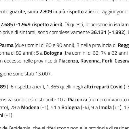
mente
guarite
,
sono 2.809 in più rispetto a ieri
e raggiungono
7.685
(
-1.949 rispetto a ieri
). Di questi, le persone in
isolam
no prive di sintomi, sono complessivamente
36.131
(
-1.892
), 
Parma
(due uomini di 80 e 90 anni); 3 nella provincia di
Regg
onna di 89 anni); 5 a
Bologna
(tre uomini di 62, 74 e 82 anni
n decesso nelle province di
Piacenza, Ravenna, Forlì-Cese
 regione sono stati 13.007.
89
(-6 rispetto a ieri), 1.365 quelli negli
altri reparti Covid
(-
tensiva sono così distribuiti: 10 a
Piacenza
(numero invariato ris
ato), 28 a
Modena
(-1), 51 a
Bologna
(-4), 9 a
Imola
(+1), 1
ni
(-1).
zio dell’epidemia, che si riferiscono non alla provincia di reside