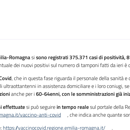
ilia-Romagna
si
sono registrati 375.371 casi di positività, 87
tuale dei nuovi positivi sul numero di tamponi fatti da ieri è 
Covid
, che in questa fase riguarda il personale della sanità e
 ultraottantenni in assistenza domiciliare e i loro coniugi, se
zioni
anche per i
60-64enni, con le somministrazioni già iniz
 effettuate
si può seguire
in tempo reale
sul portale della 
omagna.it/vaccino-anti-covid
, che indica anche quante so
e:
https://vaccinocovid.regione.emilia-romagna.it/
.