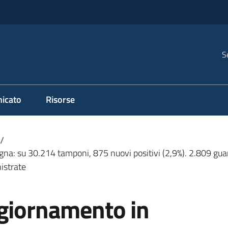
S
icato
Risorse
/
 su 30.214 tamponi, 875 nuovi positivi (2,9%). 2.809 guariti,
istrate
ggiornamento in