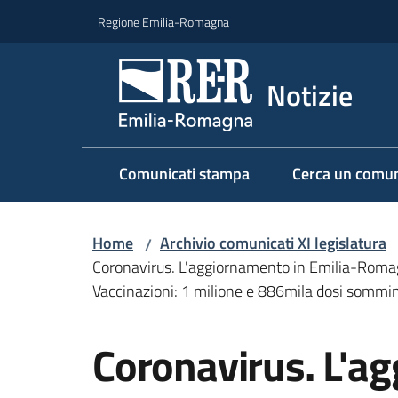
Vai al contenuto
Vai alla navigazione
Vai al footer
Regione Emilia-Romagna
Notizie
Comunicati stampa
Cerca un comun
Home
Archivio comunicati XI legislatura
/
Coronavirus. L'aggiornamento in Emilia-Romagna:
Vaccinazioni: 1 milione e 886mila dosi sommin
Salta al contenuto
Coronavirus. L'a