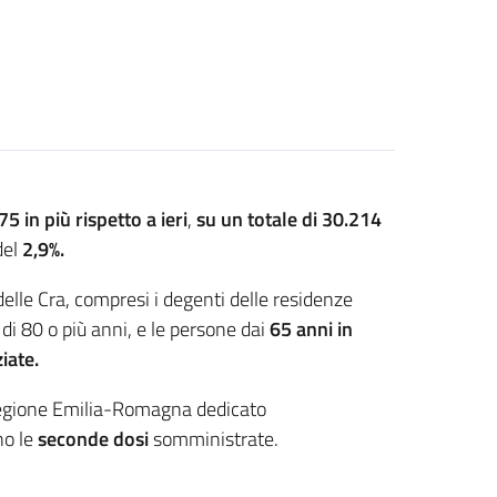
5 in più rispetto a ieri
,
su un totale di 30.214
del
2,9%.
 delle Cra, compresi i degenti delle residenze
 di 80 o più anni, e le persone dai
65 anni in
iate.
Regione Emilia-Romagna dedicato
no le
seconde dosi
somministrate.