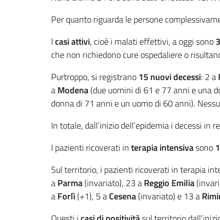
Per quanto riguarda le persone complessiva
I
casi attivi
, cioè i malati effettivi, a oggi sono
3
che non richiedono cure ospedaliere o risulta
Purtroppo, si registrano
15
nuovi decessi
: 2 a
a
Modena
(due uomini di 61 e 77 anni e una d
donna di 71 anni e un uomo di 60 anni). Nessu
In totale, dall’inizio dell’epidemia i decessi in
I pazienti ricoverati in
terapia intensiva
sono
1
Sul territorio, i pazienti ricoverati in terapia in
a
Parma
(invariato), 23 a
Reggio Emilia
(invari
a
Forlì
(+1), 5 a
Cesena
(invariato) e 13 a
Rimi
Questi i
casi di positività
sul territorio dall’ini