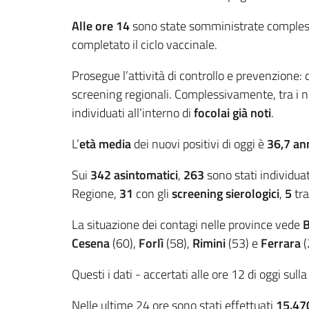
Alle ore 14
sono state somministrate compl
completato il ciclo vaccinale.
Prosegue l’attività di controllo e prevenzione: 
screening regionali. Complessivamente, tra i nu
individuati all’interno di
focolai già noti
.
L’
età media
dei nuovi positivi di oggi è
36,7
an
Sui
342
asintomatici
,
263
sono stati individuati
Regione,
31
con gli
screening sierologici
,
5
tr
La situazione dei contagi nelle province vede
Cesena
(60),
Forlì
(58),
Rimini
(53) e
Ferrara
(
Questi i dati - accertati alle ore 12 di oggi sull
Nelle ultime 24 ore sono stati effettuati
15.47