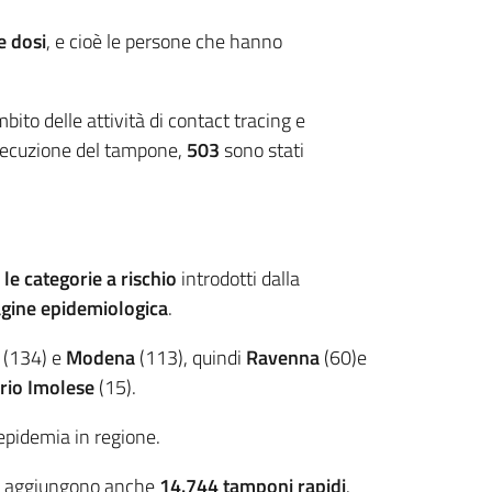
e dosi
, e cioè le persone che hanno
mbito delle attività di contact tracing e
ecuzione del tampone,
503
sono stati
 le categorie a rischio
introdotti dalla
agine epidemiologica
.
(134) e
Modena
(113), quindi
Ravenna
(60)e
rio Imolese
(15).
l’epidemia in regione.
si aggiungono anche
14.744
tamponi rapidi
.