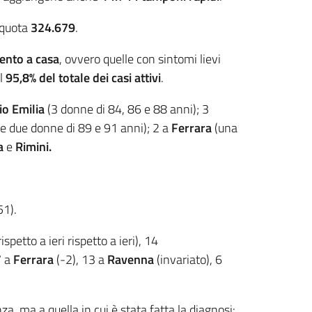
 quota
324.679
.
ento a casa
, ovvero quelle con sintomi lievi
il
95,8% del totale dei casi attivi
.
io Emilia
(3 donne di 84, 86 e 88 anni); 3
 e due donne di 89 e 91 anni); 2 a
Ferrara
(una
na
e
Rimini.
51).
petto a ieri rispetto a ieri), 14
7 a
Ferrara
(-2), 13 a
Ravenna
(invariato), 6
nza, ma a quella in cui è stata fatta la diagnosi: