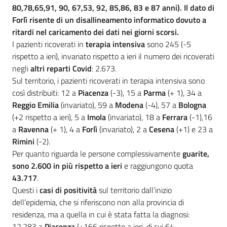
80,78,65,91, 90, 67,53, 92, 85,86, 83 e 87 anni). Il dato di
Forlì risente di un disallineamento informatico dovuto a
ritardi nel caricamento dei dati nei giorni scorsi.
I pazienti ricoverati in
terapia intensiva
sono 245 (-5
rispetto a ieri), invariato rispetto a ieri il numero dei ricoverati
negli
altri reparti Covid
: 2.673.
Sul territorio, i pazienti ricoverati in terapia intensiva sono
così distribuiti: 12 a
Piacenza
(-3), 15 a
Parma
(+ 1), 34 a
Reggio Emilia
(invariato), 59 a
Modena
(-4), 57 a
Bologna
(+2 rispetto a ieri), 5 a
Imola
(invariato), 18 a
Ferrara
(-1),16
a
Ravenna
(+ 1), 4 a
Forlì
(invariato), 2 a
Cesena
(+1) e 23 a
Rimini
(-2).
Per quanto riguarda le persone complessivamente
guarite,
sono 2.600 in più rispetto a ieri
e raggiungono quota
43.717
.
Questi i
casi di positività
sul territorio dall’inizio
dell’epidemia, che si riferiscono non alla provincia di
residenza, ma a quella in cui è stata fatta la diagnosi:
12.283 a
Piacenza
(+166 rispetto a ieri, di cui 64