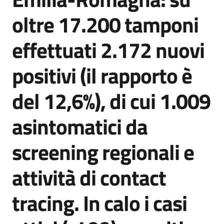
Agenzia
oltre 17.200 tamponi
di
informazione
effettuati 2.172 nuovi
e
comunicazione
positivi (il rapporto è
del 12,6%), di cui 1.009
Seguici
su
asintomatici da
screening regionali e
attività di contact
tracing. In calo i casi