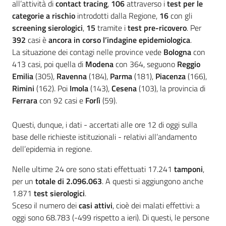
all’attività di
contact tracing
,
106
attraverso i
test per le
categorie a rischio
introdotti dalla Regione,
16
con gli
screening sierologici
,
15
tramite i
test pre-ricovero
. Per
392
casi è
ancora in corso l’indagine epidemiologica
.
La situazione dei contagi nelle province vede
Bologna
con
413 casi, poi quella di
Modena
con 364, seguono
Reggio
Emilia
(305),
Ravenna
(184),
Parma
(181),
Piacenza
(166),
Rimini
(162). Poi
Imola
(143),
Cesena
(103), la provincia di
Ferrara
con 92 casi e
Forlì
(59).
Questi, dunque, i dati - accertati alle ore 12 di oggi sulla
base delle richieste istituzionali - relativi all’andamento
dell’epidemia in regione.
Nelle ultime 24 ore sono stati effettuati 17.241
tamponi
,
per un
totale di
2.096.063
. A questi si aggiungono anche
1.871
test sierologici
.
Sceso il numero dei
casi attivi
, cioè dei malati effettivi: a
oggi sono 68.783 (-499 rispetto a ieri). Di questi, le persone