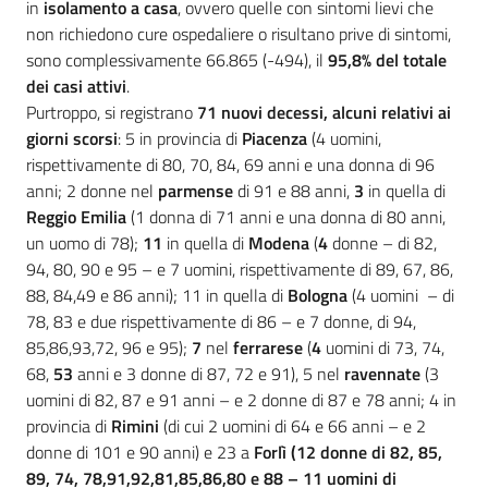
in
isolamento a casa
, ovvero quelle con sintomi lievi che
non richiedono cure ospedaliere o risultano prive di sintomi,
sono complessivamente 66.865 (-494), il
95,8% del totale
dei casi attivi
.
Purtroppo, si registrano
71 nuovi decessi, alcuni relativi ai
giorni scorsi
: 5 in provincia di
Piacenza
(4 uomini,
rispettivamente di 80, 70, 84, 69 anni e una donna di 96
anni; 2 donne nel
parmense
di 91 e 88 anni,
3
in quella di
Reggio Emilia
(1 donna di 71 anni e una donna di 80 anni,
un uomo di 78);
11
in quella di
Modena
(
4
donne – di 82,
94, 80, 90 e 95 – e 7 uomini, rispettivamente di 89, 67, 86,
88, 84,49 e 86 anni); 11 in quella di
Bologna
(4 uomini – di
78, 83 e due rispettivamente di 86 – e 7 donne, di 94,
85,86,93,72, 96 e 95);
7
nel
ferrarese
(
4
uomini di 73, 74,
68,
53
anni e 3 donne di 87, 72 e 91), 5 nel
ravennate
(3
uomini di 82, 87 e 91 anni – e 2 donne di 87 e 78 anni; 4 in
provincia di
Rimini
(di cui 2 uomini di 64 e 66 anni – e 2
donne di 101 e 90 anni) e 23 a
Forlì (12 donne di 82, 85,
89, 74, 78,91,92,81,85,86,80 e 88 – 11 uomini di