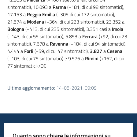
sintomatici), 10.093 a
Parma
(+181, di cui 98 sintomatici),
17.153 a
Reggio Emilia
(+305 di cui 172 sintomatici),
21.574 a
Modena
(+364, di cui 223 sintomatici), 23.352 a
Bologna
(+413, di cui 235 sintomatici), 3.351 casi a
Imola
(+143, di cui 55 sintomatici), 5.853 a
Ferrara
(+92, di cui 23
sintomatici), 7.678 a
Ravenna
(+184, di cui 94 sintomatici),
4.444 a
Forlì
(+59, di cui 47 sintomatici),
3.827
a
Cesena
(+103, di cui 75 sintomatici) e 9.576 a
Rimini
(+162, di cui
77 sintomatici)./OC
Ultimo aggiornamento
:
14-05-2021, 09:09
Quanto sono chiare le informazioni su