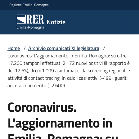
Vai al contenuto
Vai alla navigazione
Vai al footer
Regione Emilia-Romagna
Notizie
Notizie
Comunicati
Home
/
Archivio comunicati XI legislatura
/
stampa
Coronavirus. L'aggiornamento in Emilia-Romagna: su oltre
17.200 tamponi effettuati 2.172 nuovi positivi (il rapporto è
del 12,6%), di cui 1.009 asintomatici da screening regionali e
Cerca
attività di contact tracing. In calo i casi attivi (-499), guariti
un
ancora in aumento (+2.600)
comunicato
Coronavirus.
Salta al contenuto
Risorse
L'aggiornamento in
Emilia-Romagna: su