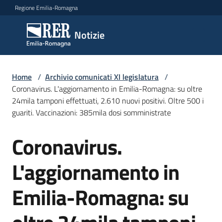
Vai al contenuto
Vai alla navigazione
Vai al footer
Regione Emilia-Romagna
Notizie
Notizie
Comunicati
Home
/
Archivio comunicati XI legislatura
/
stampa
Coronavirus. L'aggiornamento in Emilia-Romagna: su oltre
24mila tamponi effettuati, 2.610 nuovi positivi. Oltre 500 i
guariti. Vaccinazioni: 385mila dosi somministrate
Cerca
un
Coronavirus.
comunicato
Salta al contenuto
L'aggiornamento in
Risorse
Emilia-Romagna: su