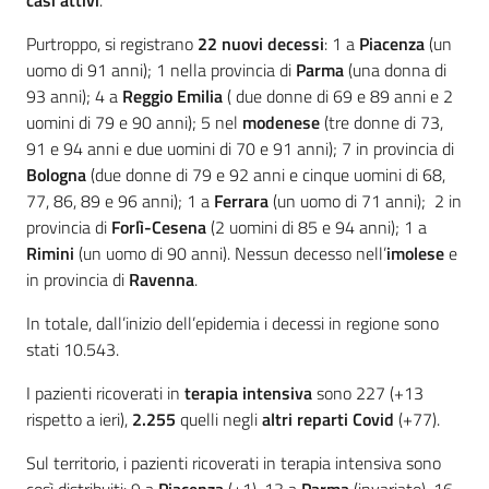
casi attivi
.
Purtroppo, si registrano
22
nuovi decessi
: 1 a
Piacenza
(un
uomo di 91 anni); 1 nella provincia di
Parma
(una donna di
93 anni); 4 a
Reggio Emilia
( due donne di 69 e 89 anni e 2
uomini di 79 e 90 anni); 5 nel
modenese
(tre donne di 73,
91 e 94 anni e due uomini di 70 e 91 anni); 7 in provincia di
Bologna
(due donne di 79 e 92 anni e cinque uomini di 68,
77, 86, 89 e 96 anni); 1 a
Ferrara
(un uomo di 71 anni); 2 in
provincia di
Forlì-Cesena
(2 uomini di 85 e 94 anni); 1 a
Rimini
(un uomo di 90 anni). Nessun decesso nell’
imolese
e
in provincia di
Ravenna
.
In totale, dall’inizio dell’epidemia i decessi in regione sono
stati 10.543.
I pazienti ricoverati in
terapia intensiva
sono 227 (+13
rispetto a ieri),
2.255
quelli negli
altri reparti Covid
(+77).
Sul territorio, i pazienti ricoverati in terapia intensiva sono