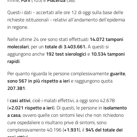
Infine,
Forlì
(105) e
Piacenza
(38).
Questi i dati - accertati alle ore 12 di oggi sulla base delle
richieste istituzionali - relativi all’andamento dell’epidemia
in regione.
Nelle ultime 24 ore sono stati effettuati
14.072 tamponi
molecolari
, per un
totale di 3.403.661.
A questi si
aggiungono anche
192
test sierologici
e
10.534
tamponi
rapidi
.
Per quanto riguarda le persone complessivamente
guarite
,
sono 567 in più rispetto a ieri
e raggiungono quota
207.381
.
I
casi attivi
, cioè i malati effettivi, a oggi sono 42.678
(
+2.021 rispetto a ieri
). Di questi, le persone in
isolamento
a casa
, ovvero quelle con sintomi lievi che non richiedono
cure ospedaliere o risultano prive di sintomi, sono
complessivamente 40.196 (
+1.931
), il
94% del totale dei