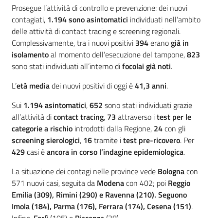
Prosegue l’attività di controllo e prevenzione: dei nuovi
contagiati,
1.194 sono asintomatici
individuati nell’ambito
delle attività di contact tracing e screening regionali.
Complessivamente, tra i nuovi positivi
394
erano
già in
isolamento
al momento dell’esecuzione del tampone,
823
sono stati individuati all’interno di
focolai già noti
.
L’
età media
dei nuovi positivi di oggi è
41,3
anni
.
Sui
1.194 asintomatici
,
652
sono stati individuati grazie
all’attività di
contact tracing
,
73
attraverso i
test per le
categorie a rischio
introdotti dalla Regione,
24
con gli
screening sierologici
,
16
tramite i
test pre-ricovero
. Per
429
casi è
ancora in corso l’indagine epidemiologica
.
La situazione dei contagi nelle province vede
Bologna
con
571 nuovi casi, seguita da
Modena
con 402; poi
Reggio
Emilia
(309),
Rimini
(290) e
Ravenna
(210). Seguono
Imola
(184),
Parma
(176),
Ferrara
(174),
Cesena
(151)
.