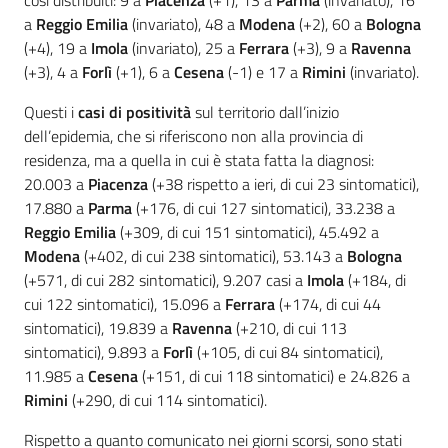
così distribuiti: 9 a
Piacenza
(+1), 13 a
Parma
(invariato), 16
a
Reggio Emilia
(invariato), 48 a
Modena
(+2), 60 a
Bologna
(+4), 19 a
Imola
(invariato), 25 a
Ferrara
(+3), 9 a
Ravenna
(+3), 4 a
Forlì
(+1), 6 a
Cesena
(-1) e 17 a
Rimini
(invariato).
Questi i
casi di positività
sul territorio dall’inizio
dell’epidemia, che si riferiscono non alla provincia di
residenza, ma a quella in cui è stata fatta la diagnosi:
20.003 a
Piacenza
(+38 rispetto a ieri, di cui 23 sintomatici),
17.880 a
Parma
(+176, di cui 127 sintomatici), 33.238 a
Reggio Emilia
(+309, di cui 151 sintomatici), 45.492 a
Modena
(+402, di cui 238 sintomatici), 53.143 a
Bologna
(+571, di cui 282 sintomatici), 9.207 casi a
Imola
(+184, di
cui 122 sintomatici), 15.096 a
Ferrara
(+174, di cui 44
sintomatici), 19.839 a
Ravenna
(+210, di cui 113
sintomatici), 9.893 a
Forlì
(+105, di cui 84 sintomatici),
11.985 a
Cesena
(+151, di cui 118 sintomatici) e 24.826 a
Rimini
(+290, di cui 114 sintomatici).
Rispetto a quanto comunicato nei giorni scorsi, sono stati