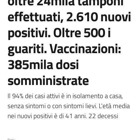
oltre 24mila tamponi
Agenzia
effettuati, 2.610 nuovi
di
informazione
positivi. Oltre 500 i
e
comunicazione
guariti. Vaccinazioni:
385mila dosi
Seguici
su
somministrate
Il 94% dei casi attivi è in isolamento a casa, 
senza sintomi o con sintomi lievi. L'età media 
nei nuovi positivi è di 41 anni. 22 decessi
Data
: