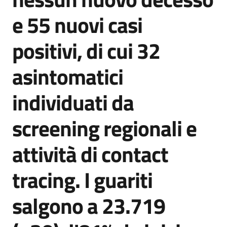
Agenzia
e 55 nuovi casi
di
informazione
positivi, di cui 32
e
comunicazione
asintomatici
individuati da
Seguici
su
screening regionali e
attività di contact
tracing. I guariti
salgono a 23.719