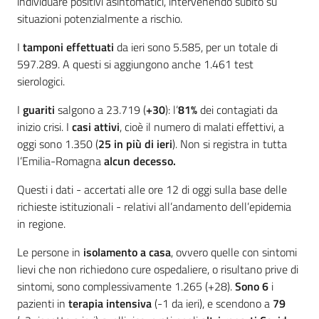
individuare positivi asintomatici, intervenendo subito su
situazioni potenzialmente a rischio.
I
tamponi effettuati
da ieri sono 5.585, per un totale di
597.289. A questi si aggiungono anche 1.461 test
sierologici.
I
guariti
salgono a 23.719 (
+30
): l’
81%
dei contagiati da
inizio crisi. I
casi attivi
, cioè il numero di malati effettivi, a
oggi sono 1.350 (
25 in più di ieri
). Non si registra in tutta
l’Emilia-Romagna
alcun decesso.
Questi i dati - accertati alle ore 12 di oggi sulla base delle
richieste istituzionali - relativi all’andamento dell’epidemia
in regione.
Le persone in
isolamento a casa
, ovvero quelle con sintomi
lievi che non richiedono cure ospedaliere, o risultano prive di
sintomi, sono complessivamente 1.265 (+28).
Sono 6
i
pazienti in
terapia intensiva
(-1 da ieri), e scendono a
79