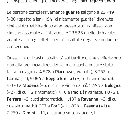
(-2 rispetto a ieri) quelli ricoverati negli
altri reparti Covid
.
Le persone complessivamente
guarite
salgono a 23.719
(+30 rispetto a ieri): 194 “clinicamente guarite”, divenute
cioè asintomatiche dopo aver presentato manifestazioni
cliniche associate all’infezione, e 23.525 quelle dichiarate
guarite a tutti gli effetti perché risultate negative in due test
consecutivi.
Questi i nuovi casi di positività sul territorio, che si riferiscono
non alla provincia di residenza, ma a quella in cui è stata
fatta la diagnosi: 4.578 a
Piacenza
(invariato), 3.752 a
Parma
(+1), 5.064 a
Reggio Emilia
(+3, tutti sintomatici),
4.070 a
Modena
(+6, di cui tre sintomatici), 5.195 a
Bologna
(+27, di cui 12 sintomatici); 416 a
Imola (
invariato), 1.078 a
Ferrara
(+2, tutti sintomatici); 1.137 a
Ravenna
(+3, di cui
due sintomatici), 977 a
Forlì
(+1 ), 824 a
Cesena (+1
) e
2.259 a
Rimini
(+11, di cui uno sintomatico) /JF