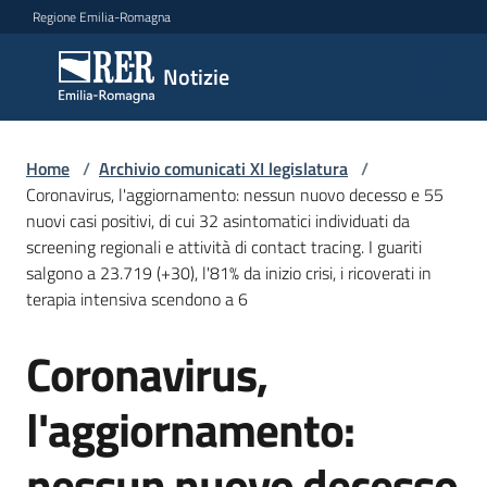
Vai al contenuto
Vai alla navigazione
Vai al footer
Regione Emilia-Romagna
Notizie
Notizie
Comunicati
Home
/
Archivio comunicati XI legislatura
/
stampa
Coronavirus, l'aggiornamento: nessun nuovo decesso e 55
nuovi casi positivi, di cui 32 asintomatici individuati da
screening regionali e attività di contact tracing. I guariti
Cerca
salgono a 23.719 (+30), l'81% da inizio crisi, i ricoverati in
un
terapia intensiva scendono a 6
comunicato
Coronavirus,
Salta al contenuto
Risorse
l'aggiornamento:
nessun nuovo decesso