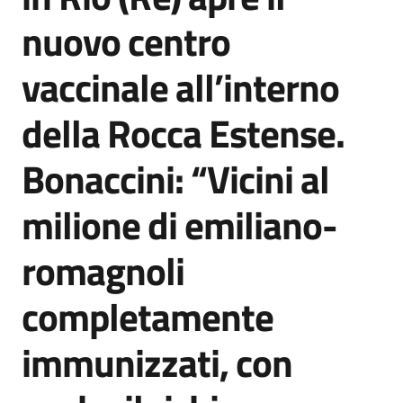
Agenzia
nuovo centro
di
informazione
vaccinale all’interno
e
comunicazione
della Rocca Estense.
Bonaccini: “Vicini al
Seguici
su
milione di emiliano-
romagnoli
completamente
immunizzati, con