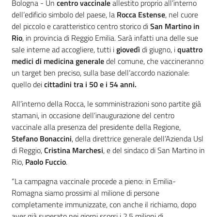
Contenuto
Bologna - Un
centro vaccinale
allestito proprio all’interno
dell’edificio simbolo del paese, la
Rocca Estense
, nel cuore
del piccolo e caratteristico centro storico di
San Martino in
Rio
, in provincia di Reggio Emilia. Sarà infatti una delle sue
sale interne ad accogliere, tutti i
giovedì
di giugno, i
quattro
medici di medicina generale
del comune, che vaccineranno
un target ben preciso, sulla base dell’accordo nazionale:
quello dei
cittadini tra i 50 e i 54 anni.
All’interno della Rocca, le somministrazioni sono partite già
stamani, in occasione dell’inaugurazione del centro
vaccinale alla presenza del presidente della Regione,
Stefano Bonaccini
, della direttrice generale dell’Azienda Usl
di Reggio,
Cristina Marchesi
, e del sindaco di San Martino in
Rio,
Paolo Fuccio
.
“La campagna vaccinale procede a pieno: in Emilia-
Romagna siamo prossimi al milione di persone
completamente immunizzate, con anche il richiamo, dopo
aver già superato nei giorni scorsi i 2,5 milioni di