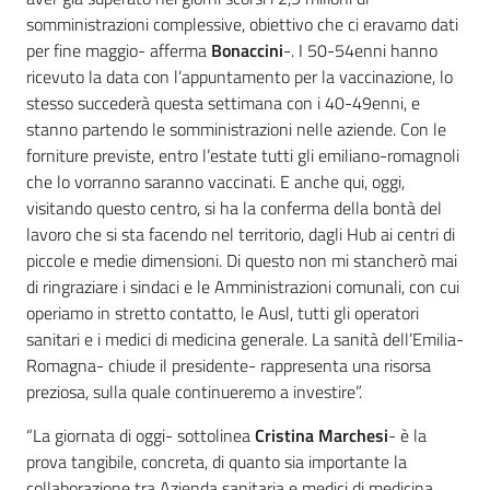
somministrazioni complessive, obiettivo che ci eravamo dati
per fine maggio- afferma
Bonaccini
-. I 50-54enni hanno
ricevuto la data con l’appuntamento per la vaccinazione, lo
stesso succederà questa settimana con i 40-49enni, e
stanno partendo le somministrazioni nelle aziende. Con le
forniture previste, entro l’estate tutti gli emiliano-romagnoli
che lo vorranno saranno vaccinati. E anche qui, oggi,
visitando questo centro, si ha la conferma della bontà del
lavoro che si sta facendo nel territorio, dagli Hub ai centri di
piccole e medie dimensioni. Di questo non mi stancherò mai
di ringraziare i sindaci e le Amministrazioni comunali, con cui
operiamo in stretto contatto, le Ausl, tutti gli operatori
sanitari e i medici di medicina generale. La sanità dell’Emilia-
Romagna- chiude il presidente- rappresenta una risorsa
preziosa, sulla quale continueremo a investire”.
“La giornata di oggi- sottolinea
Cristina Marchesi
- è la
prova tangibile, concreta, di quanto sia importante la
collaborazione tra Azienda sanitaria e medici di medicina