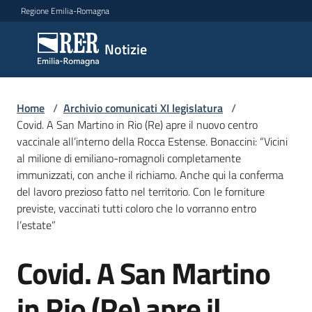
Vai al contenuto
Vai alla navigazione
Vai al footer
Regione Emilia-Romagna
Notizie
Notizie
Comunicati
Home
/
Archivio comunicati XI legislatura
/
stampa
Covid. A San Martino in Rio (Re) apre il nuovo centro
vaccinale all’interno della Rocca Estense. Bonaccini: “Vicini
al milione di emiliano-romagnoli completamente
Cerca
immunizzati, con anche il richiamo. Anche qui la conferma
un
del lavoro prezioso fatto nel territorio. Con le forniture
comunicato
previste, vaccinati tutti coloro che lo vorranno entro
l’estate”
Risorse
Covid. A San Martino
Salta al contenuto
in Rio (Re) apre il