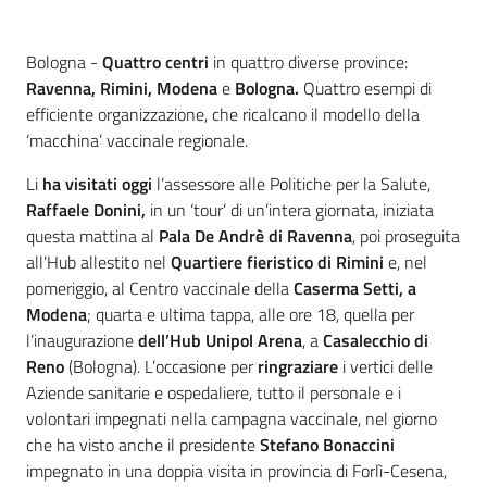
Contenuto
Bologna -
Quattro centri
in quattro diverse province:
Ravenna, Rimini, Modena
e
Bologna.
Quattro esempi di
efficiente organizzazione, che ricalcano il modello della
‘macchina’ vaccinale regionale.
Li
ha visitati oggi
l’assessore alle Politiche per la Salute,
Raffaele Donini,
in un ‘tour’ di un’intera giornata, iniziata
questa mattina al
Pala De Andrè
di Ravenna
, poi proseguita
all’Hub allestito nel
Quartiere fieristico di Rimini
e, nel
pomeriggio, al Centro vaccinale della
Caserma Setti, a
Modena
; quarta e ultima tappa, alle ore 18, quella per
l’inaugurazione
dell’Hub Unipol Arena
, a
Casalecchio di
Reno
(Bologna). L’occasione per
ringraziare
i vertici delle
Aziende sanitarie e ospedaliere, tutto il personale e i
volontari impegnati nella campagna vaccinale, nel giorno
che ha visto anche il presidente
Stefano
Bonaccini
impegnato in una doppia visita in provincia di Forlì-Cesena,