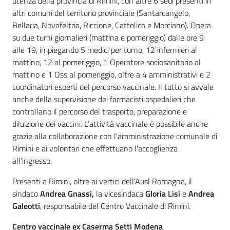
utenza della provincia di Rimini, con altre 6 sedi presenti in
altri comuni del territorio provinciale (Santarcangelo,
Bellaria, Novafeltria, Riccione, Cattolica e Morciano). Opera
su due turni giornalieri (mattina e pomeriggio) dalle ore 9
alle 19, impiegando 5 medici per turno, 12 infermieri al
mattino, 12 al pomeriggio, 1 Operatore sociosanitario al
mattino e 1 Oss al pomeriggio, oltre a 4 amministrativi e 2
coordinatori esperti del percorso vaccinale. Il tutto si avvale
anche della supervisione dei farmacisti ospedalieri che
controllano il percorso del trasporto, preparazione e
diluizione dei vaccini. L’attività vaccinale è possibile anche
grazie alla collaborazione con l'amministrazione comunale di
Rimini e ai volontari che effettuano l'accoglienza
all'ingresso.
Presenti a Rimini, oltre ai vertici dell’Ausl Romagna, il
sindaco
Andrea Gnassi,
la vicesindaca
Gloria Lisi
e
Andrea
Galeotti
, responsabile del Centro Vaccinale di Rimini.
Centro vaccinale ex Caserma Setti Modena