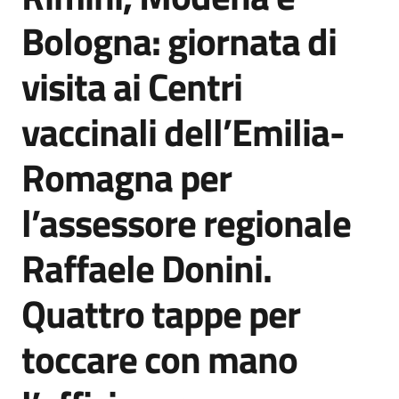
Agenzia
Bologna: giornata di
di
informazione
visita ai Centri
e
comunicazione
vaccinali dell’Emilia-
Romagna per
Seguici
su
l’assessore regionale
Raffaele Donini.
Quattro tappe per
toccare con mano