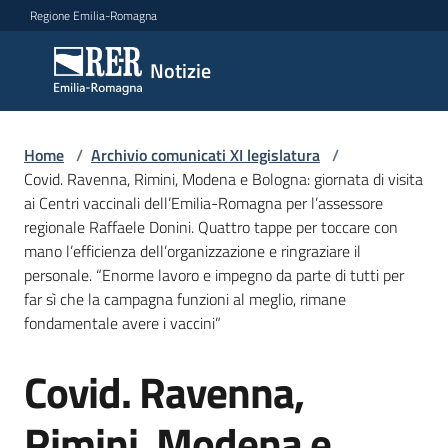
Vai al contenuto
Vai alla navigazione
Vai al footer
Regione Emilia-Romagna
Notizie
Notizie
Comunicati
Home
/
Archivio comunicati XI legislatura
/
stampa
Covid. Ravenna, Rimini, Modena e Bologna: giornata di visita
ai Centri vaccinali dell’Emilia-Romagna per l’assessore
regionale Raffaele Donini. Quattro tappe per toccare con
Cerca
mano l’efficienza dell’organizzazione e ringraziare il
un
personale. “Enorme lavoro e impegno da parte di tutti per
comunicato
far sì che la campagna funzioni al meglio, rimane
fondamentale avere i vaccini”
Risorse
Covid. Ravenna,
Salta al contenuto
Rimini, Modena e