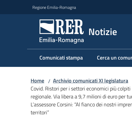
Vai al contenuto
Vai alla navigazione
Vai al footer
Regione Emilia-Romagna
Notizie
Comunicati stampa
Cerca un comun
Home
Archivio comunicati XI legislatura
/
Covid. Ristori per i settori economici più colpi
regionale. Via libera a 9,7 milioni di euro per t
L’assessore Corsini: “Al fianco dei nostri impre
territori”
Salta al contenuto