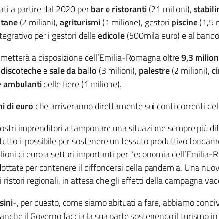
ati a partire dal 2020 per
bar e ristoranti
(21 milioni),
stabil
ntane
(2 milioni),
agriturismi
(1 milione), gestori
piscine
(1,5 m
tegrativo per i gestori delle
edicole
(500mila euro) e al band
 metterà a disposizione dell’Emilia-Romagna oltre
9,3 milion
a
discoteche e sale da ballo
(3 milioni),
palestre
(2 milioni),
c
e
ambulanti
delle fiere (1 milione).
ni di euro
che arriveranno direttamente sui conti correnti del
nostri imprenditori a tamponare una situazione sempre più dif
tutto il possibile per sostenere un tessuto produttivo fonda
oni di euro a settori importanti per l’economia dell’Emilia-R
dottate per contenere il diffondersi della pandemia. Una nuova
 ristori regionali, in attesa che gli effetti della campagna va
sini
-, per questo, come siamo abituati a fare, abbiamo condivis
che il Governo faccia la sua parte sostenendo il turismo in t