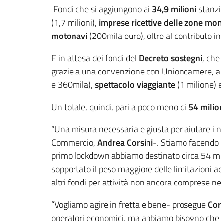
Fondi che si aggiungono ai
34,9 milioni
stanzi
(1,7 milioni),
imprese ricettive delle zone mo
motonavi
(200mila euro), oltre al contributo in
E in attesa dei fondi del
Decreto sostegni
, che
grazie a una convenzione con Unioncamere, 
e 360mila),
spettacolo viaggiante
(1 milione) 
Un totale, quindi, pari a poco meno di
54 milio
“Una misura necessaria e giusta per aiutare i 
Commercio,
Andrea Corsini
-. Stiamo facendo 
primo lockdown abbiamo destinato circa 54 mili
sopportato il peso maggiore delle limitazioni a
altri fondi per attività non ancora comprese nei
“Vogliamo agire in fretta e bene- prosegue
Cor
operatori economici, ma abbiamo bisogno che an