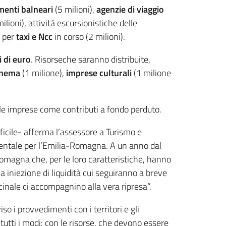
imenti balneari
(5 milioni),
agenzie di viaggio
ilioni), attività escursionistiche delle
o per
taxi e Ncc
in corso (2 milioni).
i di euro
. Risorseche saranno distribuite,
inema
(1 milione),
imprese culturali
(1 milione
le imprese come contributi a fondo perduto.
ficile- afferma l’assessore a Turismo e
mentale per l’Emilia-Romagna. A un anno dal
omagna che, per le loro caratteristiche, hanno
 iniezione di liquidità cui seguiranno a breve
ccinale ci accompagnino alla vera ripresa”.
o i provvedimenti con i territori e gli
utti i modi: con le risorse, che devono essere