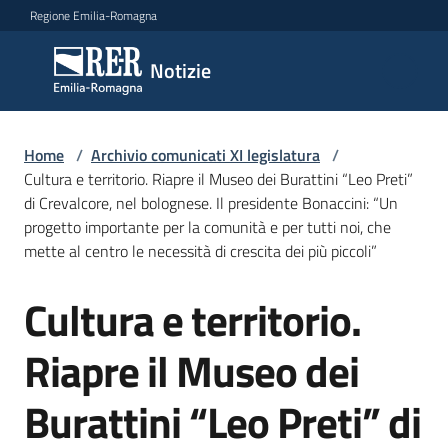
Vai al contenuto
Vai alla navigazione
Vai al footer
Regione Emilia-Romagna
Notizie
Notizie
Comunicati
Home
/
Archivio comunicati XI legislatura
/
stampa
Cultura e territorio. Riapre il Museo dei Burattini “Leo Preti”
di Crevalcore, nel bolognese. Il presidente Bonaccini: “Un
progetto importante per la comunità e per tutti noi, che
Cerca
mette al centro le necessità di crescita dei più piccoli”
un
comunicato
Cultura e territorio.
Salta al contenuto
Risorse
Riapre il Museo dei
Burattini “Leo Preti” di