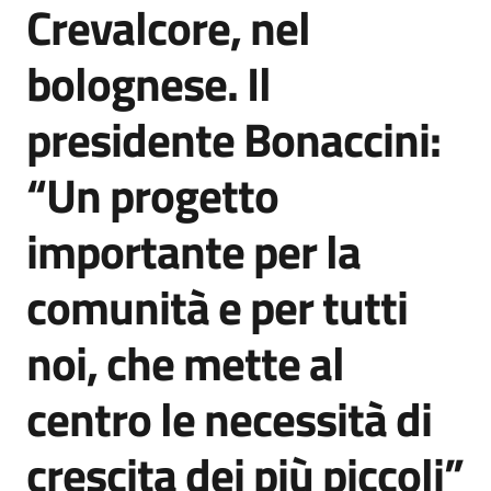
Crevalcore, nel
Agenzia
di
bolognese. Il
informazione
e
presidente Bonaccini:
comunicazione
“Un progetto
Seguici
importante per la
su
comunità e per tutti
noi, che mette al
centro le necessità di
crescita dei più piccoli”