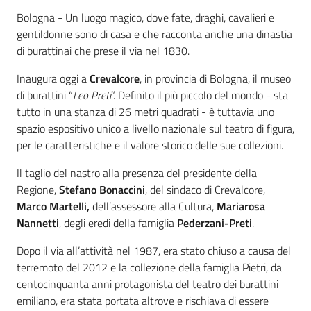
Contenuto
Bologna - Un luogo magico, dove fate, draghi, cavalieri e
gentildonne sono di casa e che racconta anche una dinastia
di burattinai che prese il via nel 1830.
Inaugura oggi a
Crevalcore
, in provincia di Bologna, il museo
di burattini “
Leo Preti
”. Definito il più piccolo del mondo - sta
tutto in una stanza di 26 metri quadrati - è tuttavia uno
spazio espositivo unico a livello nazionale sul teatro di figura,
per le caratteristiche e il valore storico delle sue collezioni.
Il taglio del nastro alla presenza del presidente della
Regione,
Stefano Bonaccini
, del sindaco di Crevalcore,
Marco Martelli,
dell’assessore alla Cultura,
Mariarosa
Nannetti
, degli eredi della famiglia
Pederzani-Preti
.
Dopo il via all’attività nel 1987, era stato chiuso a causa del
terremoto del 2012 e la collezione della famiglia Pietri, da
centocinquanta anni protagonista del teatro dei burattini
emiliano, era stata portata altrove e rischiava di essere