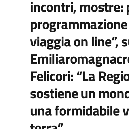
incontri, mostre: 
programmazione d
viaggia on line”, 
Emiliaromagnacre
Felicori: “La Regi
sostiene un mond
una formidabile v
terra”