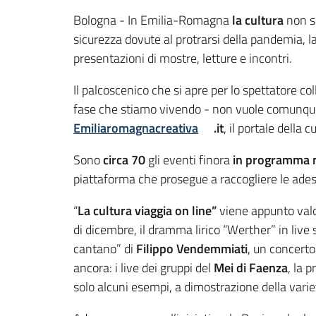
Contenuto
Bologna - In Emilia-Romagna
la cultura
non s
sicurezza dovute al protrarsi della pandemia, la
presentazioni di mostre, letture e incontri.
Il palcoscenico che si apre per lo spettatore co
fase che stiamo vivendo - non vuole comunque r
Emiliaromagnacreativa
.it
, il portale della 
Sono
circa 70
gli eventi finora
in programma n
piattaforma che prosegue a raccogliere le adesio
“
La cultura viaggia on line”
viene appunto valor
di dicembre, il dramma lirico “Werther” in live
cantano” di
Filippo Vendemmiati
, un concerto
ancora: i live dei gruppi del
Mei di Faenza
, la 
solo alcuni esempi, a dimostrazione della varie