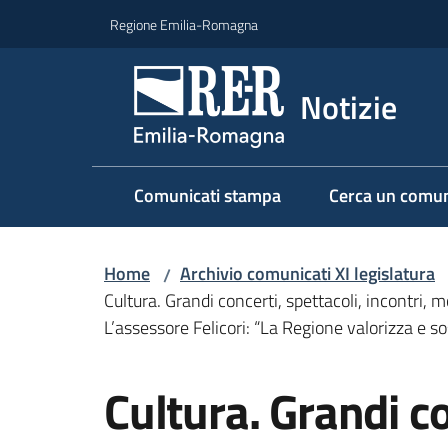
Vai al contenuto
Vai alla navigazione
Vai al footer
Regione Emilia-Romagna
Notizie
Comunicati stampa
Cerca un comun
Home
Archivio comunicati XI legislatura
/
Cultura. Grandi concerti, spettacoli, incontri,
L’assessore Felicori: “La Regione valorizza e 
Salta al contenuto
Cultura. Grandi co