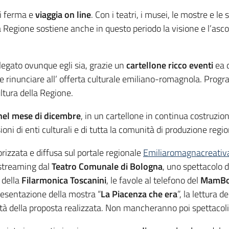
i ferma e
viaggia on line
. Con i teatri, i musei, le mostre e l
 Regione sostiene anche in questo periodo la visione e l’ascolt
llegato ovunque egli sia, grazie un
cartellone ricco eventi
ea 
inunciare all’ offerta culturale emiliano-romagnola. Progra
cultura della Regione.
el mese di dicembre
, in un cartellone in continua costruzi
ni di enti culturali e di tutta la comunità di produzione regio
izzata e diffusa sul portale regionale
Emiliaromagnacreativ
 streaming dal
Teatro Comunale di Bologna
, uno spettacolo 
 della
Filarmonica Toscanini
, le favole al telefono del
MamB
presentazione della mostra “
La Piacenza che era
”, la lettura 
tà della proposta realizzata. Non mancheranno poi spettacoli e