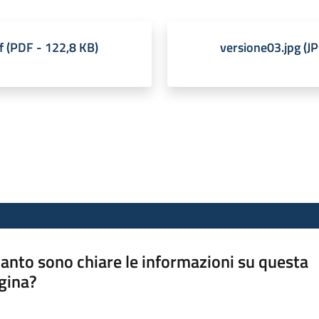
f
(
PDF
-
122,8 KB
)
versione03.jpg
(
J
anto sono chiare le informazioni su questa
gina?
a da 1 a 5 stelle