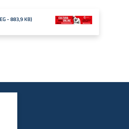
PEG
-
883,9 KB
)