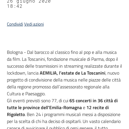
26 giugno 2020
18:42
Condividi
Vedi azioni
Contenuto
Bologna - Dal barocco al classico fino al pop e alla musica
da film. La Toscanini, fondazione musicale di Parma, dopo il
successo delle trasmissioni in streaming realizzate durante il
lockdown, lancia
AEMILIA, l’estate de La Toscanini
, nuovo
progetto di condivisione della musica nelle piazze delle città
della regione promosso dall’assessorato regionale alla
Cultura e Paesaggio.
Gli eventi previsti sono 77, di cui
65 concerti in 36 città di
tutte le province dell'Emilia-Romagna
e
12 recite di
Rigoletto
. Ben 24 i programmi musicali messi a disposizione
per la scelta di chi ha deciso di ospitarli. Un vasto calendario
capace di avvicinare il pubblico di ogni genere, il tutto