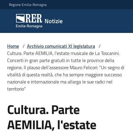
Vai al contenuto
Vai alla navigazione
Vai al footer
Regione Emilia-Romagna
Notizie
Notizie
Comunicati
Home
/
Archivio comunicati XI legislatura
/
stampa
Cultura. Parte AEMILIA, l'estate musicale de La Toscanini.
Concerti in gran parte gratuiti in tutte le province della
regione. Il plauso dell’assessore Mauro Felicori: “Un segno di
Cerca
vitalità di questa realtà, che ha sempre maggiore successo
un
nazionale e internazionale ma allarga le sue radici nel
comunicato
territorio”
Risorse
Cultura. Parte
Salta al contenuto
AEMILIA, l'estate