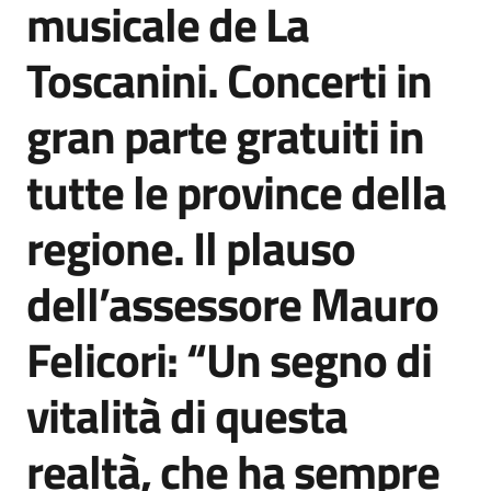
musicale de La
Agenzia
di
Toscanini. Concerti in
informazione
e
gran parte gratuiti in
comunicazione
tutte le province della
Seguici
regione. Il plauso
su
dell’assessore Mauro
Felicori: “Un segno di
vitalità di questa
realtà, che ha sempre