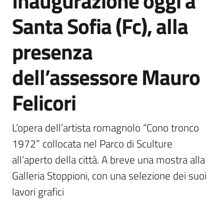
Inaugurazione oggi a
Agenzia
Santa Sofia (Fc), alla
di
informazione
presenza
e
comunicazione
dell’assessore Mauro
Felicori
Seguici
su
L’opera dell’artista romagnolo “Cono tronco 
1972” collocata nel Parco di Sculture 
all’aperto della città. A breve una mostra alla 
Galleria Stoppioni, con una selezione dei suoi 
lavori grafici