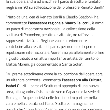
la sua opera andrà ad arricchire il parco di sculture fondato
negli anni '90 su sollecitazione del professore Renato Barilli”.
“Nato da una idea di Renato Barilli e Claudio Spadoni- ha
commentato
l’assessore regionale Mauro Felicori
-, è ormai
un parco di importanza nazionale. La collocazione della
scultura di Pomodoro, peraltro esaltante, ne rafforza la
rappresentatività. La Regione vuole ulteriormente
contribuire alla crescita del parco, per numero di opere e
reputazione internazionale. Vorremmo parallelamente offrire
il giusto tributo a un altro importante artista del territorio,
Mattia Moreni, già documentato a Santa Sofia”.
“Mi preme sottolineare come la collocazione dell'opera apra
un ulteriore orizzonte- commenta
l'assessora alla Cultura
,
Isabel Guidi
. Il parco di Sculture si appropria di una nuova
area, allungandosi fisicamente verso Capaccio e la sede di
Romagna Acque società delle fonti, nostro partner nella
cura e nella crescita del Parco Sculture. Immaginiamo,
quindi, che "Cono tronco" segni l'inizio di un nuovo percorso