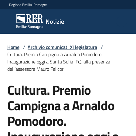
Vai al contenuto
Vai alla navigazione
Vai al footer
Regione Emilia-Romagna
Notizie
Notizie
Comunicati
Home
/
Archivio comunicati XI legislatura
/
stampa
Cultura. Premio Campigna a Arnaldo Pomodoro.
Inaugurazione oggi a Santa Sofia (Fc), alla presenza
dell’assessore Mauro Felicori
Cerca
un
Cultura. Premio
comunicato
Salta al contenuto
Campigna a Arnaldo
Risorse
Pomodoro.