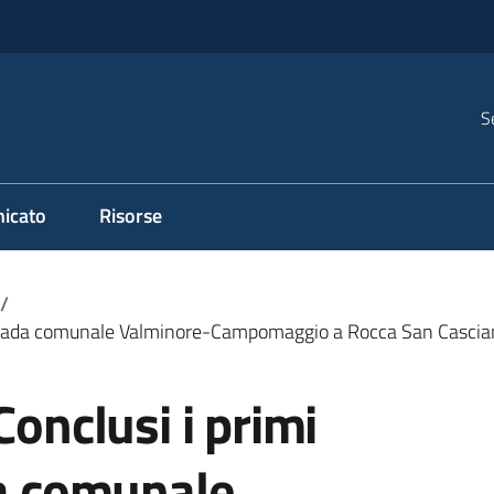
S
icato
Risorse
/
la strada comunale Valminore-Campomaggio a Rocca San Cascia
Conclusi i primi
da comunale