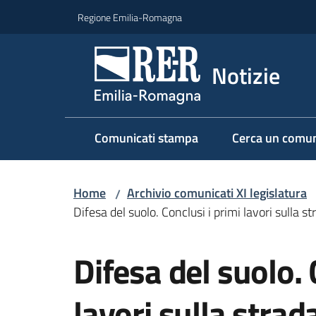
Vai al contenuto
Vai alla navigazione
Vai al footer
Regione Emilia-Romagna
Notizie
Comunicati stampa
Cerca un comun
Home
Archivio comunicati XI legislatura
/
Difesa del suolo. Conclusi i primi lavori sul
Salta al contenuto
Difesa del suolo. 
lavori sulla stra