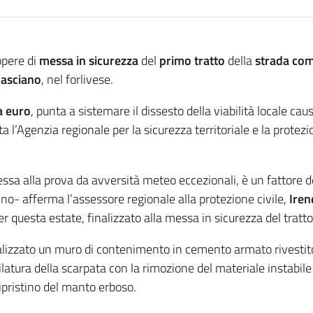
opere di
messa in sicurezza
del
primo tratto
della
strada co
Casciano
, nel forlivese.
a euro
, punta a sistemare il dissesto della viabilità locale c
ta l’Agenzia regionale per la sicurezza territoriale e la protez
 messa alla prova da avversità meteo eccezionali, è un fattore d
nino- afferma l’assessore regionale alla protezione civile,
Iren
questa estate, finalizzato alla messa in sicurezza del tratto 
ealizzato un muro di contenimento in cemento armato rivestito 
ofilatura della scarpata con la rimozione del materiale instabil
ripristino del manto erboso.