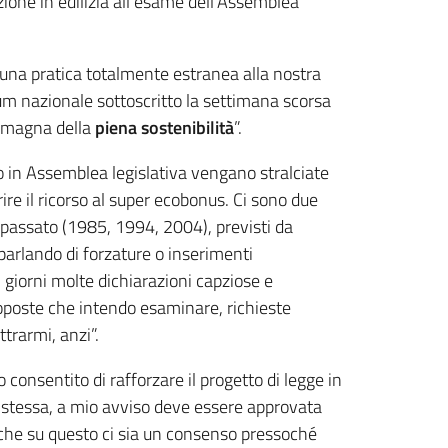
azione in edilizia all’esame dell’Assemblea
o una pratica totalmente estranea alla nostra
cum nazionale sottoscritto la settimana scorsa
-Romagna della
piena sostenibilità
”.
o in Assemblea legislativa vengano stralciate
ire il ricorso al super ecobonus. Ci sono due
del passato (1985, 1994, 2004), previsti da
 parlando di forzature o inserimenti
 giorni molte dichiarazioni capziose e
roposte che intendo esaminare, richieste
trarmi, anzi”.
 consentito di rafforzare il progetto di legge in
ge stessa, a mio avviso deve essere approvata
 che su questo ci sia un consenso pressoché