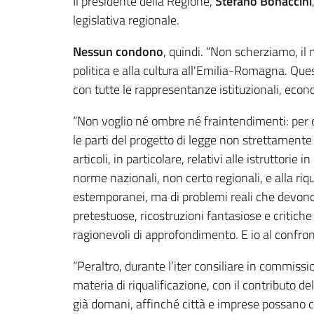
Il presidente della Regione,
Stefano Bonaccini
legislativa regionale.
Nessun condono
, quindi. “Non scherziamo, il
politica e alla cultura all'Emilia-Romagna. Que
con tutte le rappresentanze istituzionali, econ
“Non voglio né ombre né fraintendimenti: per
le parti del progetto di legge non strettamente 
articoli, in particolare, relativi alle istruttori
norme nazionali, non certo regionali, e alla riq
estemporanei, ma di problemi reali che devono t
pretestuose, ricostruzioni fantasiose e critic
ragionevoli di approfondimento. E io al confro
“Peraltro, durante l’iter consiliare in commissi
materia di riqualificazione, con il contributo 
già domani, affinché città e imprese possano c