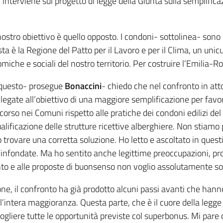
, interviene sul progetto di legge della Giunta sulla semplific
 nostro obiettivo è quello opposto. I condoni- sottolinea- son
sta è la Regione del Patto per il Lavoro e per il Clima, un uni
omiche e sociali del nostro territorio. Per costruire l’Emilia
 questo- prosegue
Bonaccini
- chiedo che nel confronto in att
legate all’obiettivo di una maggiore semplificazione per favor
e in corso nei Comuni rispetto alle pratiche dei condoni edilizi 
ualificazione delle strutture ricettive alberghiere. Non stiamo
rovare una corretta soluzione. Ho letto e ascoltato in questi
he infondate. Ma ho sentito anche legittime preoccupazioni, p
nto e alle proposte di buonsenso non voglio assolutamente sot
one, il confronto ha già prodotto alcuni passi avanti che hanno
dell’intera maggioranza. Questa parte, che è il cuore della leg
ogliere tutte le opportunità previste col superbonus. Mi pare