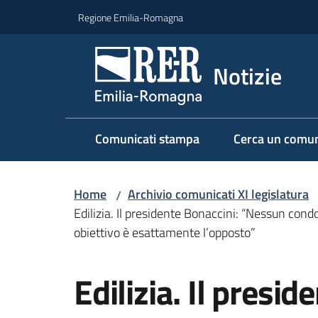
Vai al contenuto
Vai alla navigazione
Vai al footer
Regione Emilia-Romagna
Notizie
Comunicati stampa
Cerca un comun
Home
Archivio comunicati XI legislatura
/
Edilizia. Il presidente Bonaccini: “Nessun cond
obiettivo è esattamente l’opposto”
Salta al contenuto
Edilizia. Il presid