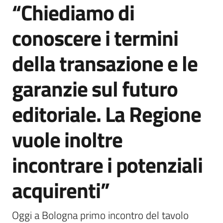
“Chiediamo di
Agenzia
di
conoscere i termini
informazione
e
della transazione e le
comunicazione
garanzie sul futuro
Seguici
editoriale. La Regione
su
vuole inoltre
incontrare i potenziali
acquirenti”
Oggi a Bologna primo incontro del tavolo 