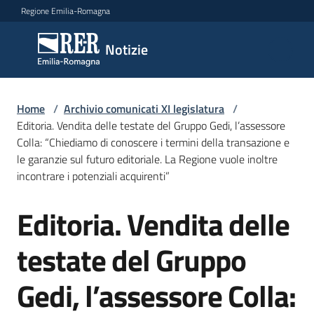
Vai al contenuto
Vai alla navigazione
Vai al footer
Regione Emilia-Romagna
Notizie
Notizie
Comunicati
Home
/
Archivio comunicati XI legislatura
/
stampa
Editoria. Vendita delle testate del Gruppo Gedi, l’assessore
Colla: “Chiediamo di conoscere i termini della transazione e
le garanzie sul futuro editoriale. La Regione vuole inoltre
Cerca
incontrare i potenziali acquirenti”
un
comunicato
Editoria. Vendita delle
Salta al contenuto
Risorse
testate del Gruppo
Gedi, l’assessore Colla: