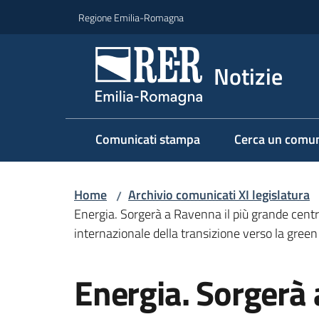
Vai al contenuto
Vai alla navigazione
Vai al footer
Regione Emilia-Romagna
Notizie
Comunicati stampa
Cerca un comun
Home
Archivio comunicati XI legislatura
/
Energia. Sorgerà a Ravenna il più grande centr
internazionale della transizione verso la gre
Salta al contenuto
Energia. Sorgerà 