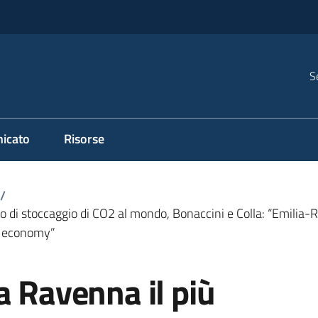
S
icato
Risorse
/
o di stoccaggio di CO2 al mondo, Bonaccini e Colla: “Emilia
en economy”
a Ravenna il più