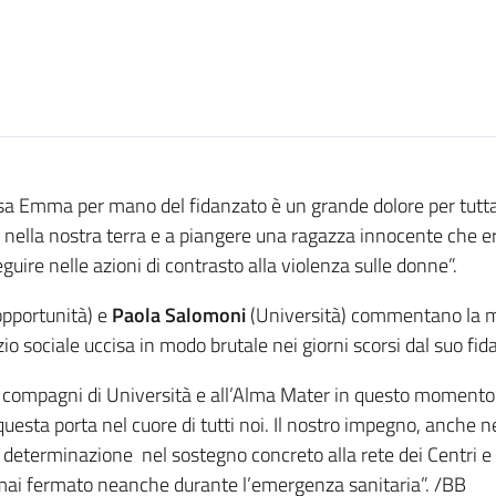
ssa Emma per mano del fidanzato è un grande dolore per tut
o nella nostra terra e a piangere una ragazza innocente che 
eguire nelle azioni di contrasto alla violenza sulle donne”.
opportunità) e
Paola Salomoni
(Università) commentano la m
zio sociale uccisa in modo brutale nei giorni scorsi dal suo fid
uoi compagni di Università e all’Alma Mater in questo momento
sta porta nel cuore di tutti noi. Il nostro impegno, anche ne
 determinazione nel sostegno concreto alla rete dei Centri e d
 mai fermato neanche durante l’emergenza sanitaria”. /BB