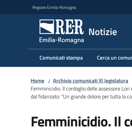
Vai al contenuto
Vai alla navigazione
Vai al footer
Regione Emilia-Romagna
Notizie
Comunicati stampa
Cerca un comun
Home
Archivio comunicati XI legislatura
/
Femminicidio. Il cordoglio delle assessore Lo
dal fidanzato: “Un grande dolore per tutta la
Salta al contenuto
Femminicidio. Il c