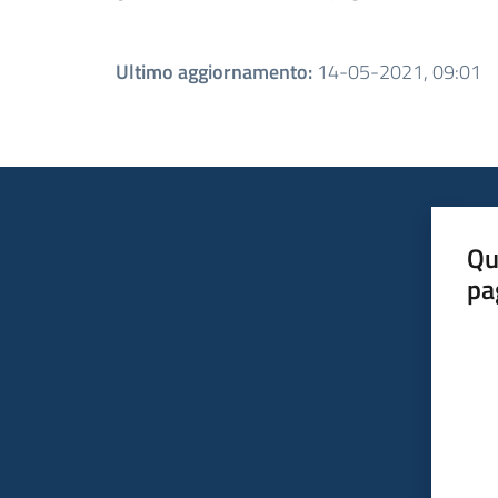
Ultimo aggiornamento
:
14-05-2021, 09:01
Qu
pa
Valut