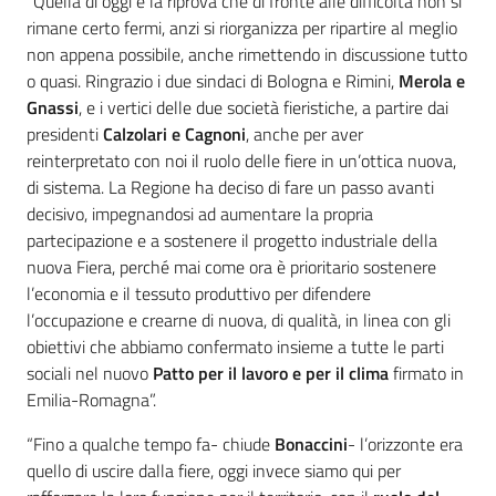
“Quella di oggi è la riprova che di fronte alle difficoltà non si
rimane certo fermi, anzi si riorganizza per ripartire al meglio
non appena possibile, anche rimettendo in discussione tutto
o quasi. Ringrazio i due sindaci di Bologna e Rimini,
Merola e
Gnassi
, e i vertici delle due società fieristiche, a partire dai
presidenti
Calzolari e Cagnoni
, anche per aver
reinterpretato con noi il ruolo delle fiere in un’ottica nuova,
di sistema. La Regione ha deciso di fare un passo avanti
decisivo, impegnandosi ad aumentare la propria
partecipazione e a sostenere il progetto industriale della
nuova Fiera, perché mai come ora è prioritario sostenere
l’economia e il tessuto produttivo per difendere
l’occupazione e crearne di nuova, di qualità, in linea con gli
obiettivi che abbiamo confermato insieme a tutte le parti
sociali nel nuovo
Patto per il lavoro e per il clima
firmato in
Emilia-Romagna”.
“Fino a qualche tempo fa- chiude
Bonaccini
- l’orizzonte era
quello di uscire dalla fiere, oggi invece siamo qui per