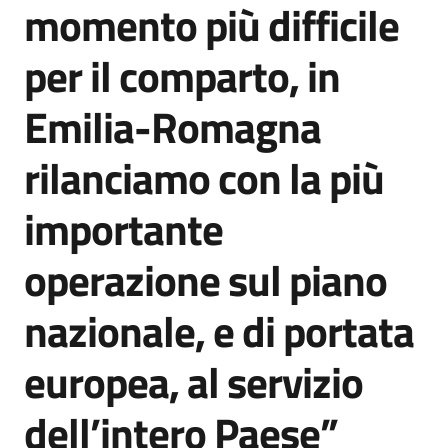
momento più difficile
Agenzia
di
per il comparto, in
informazione
e
Emilia-Romagna
comunicazione
rilanciamo con la più
Seguici
importante
su
operazione sul piano
nazionale, e di portata
europea, al servizio
dell’intero Paese”