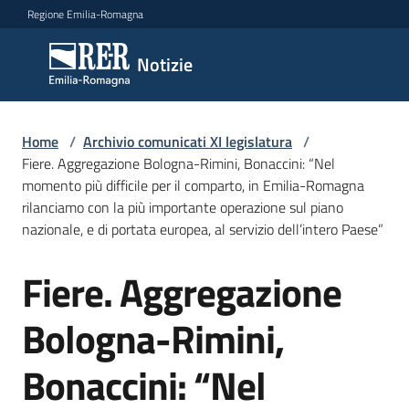
Vai al contenuto
Vai alla navigazione
Vai al footer
Regione Emilia-Romagna
Notizie
Notizie
Comunicati
Home
/
Archivio comunicati XI legislatura
/
stampa
Fiere. Aggregazione Bologna-Rimini, Bonaccini: “Nel
momento più difficile per il comparto, in Emilia-Romagna
rilanciamo con la più importante operazione sul piano
Cerca
nazionale, e di portata europea, al servizio dell’intero Paese”
un
comunicato
Fiere. Aggregazione
Salta al contenuto
Risorse
Bologna-Rimini,
Bonaccini: “Nel