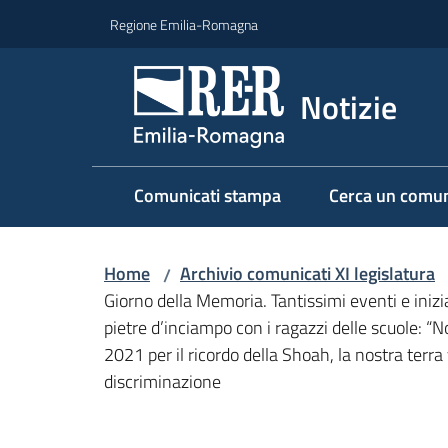
Vai al contenuto
Vai alla navigazione
Vai al footer
Regione Emilia-Romagna
Notizie
Comunicati stampa
Cerca un comun
Home
Archivio comunicati XI legislatura
/
Giorno della Memoria. Tantissimi eventi e iniz
pietre d’inciampo con i ragazzi delle scuole: “No
2021 per il ricordo della Shoah, la nostra terr
discriminazione
Salta al contenuto