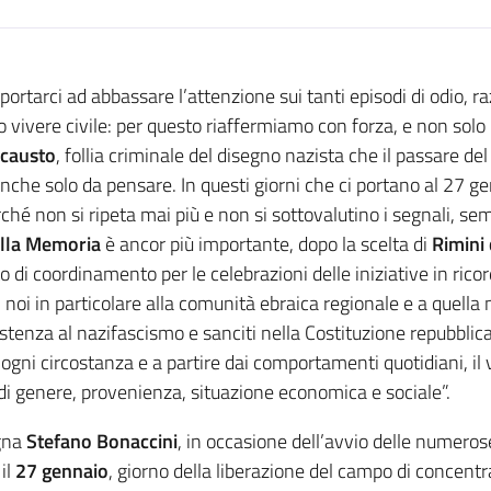
rci ad abbassare l’attenzione sui tanti episodi di odio, razz
 vivere civile: per questo riaffermiamo con forza, e non solo 
locausto
, follia criminale del disegno nazista che il passare 
e anche solo da pensare. In questi giorni che ci portano al 27 ge
ché non si ripeta mai più e non si sottovalutino i segnali, sem
ella Memoria
è ancor più importante, dopo la scelta di
Rimini 
to di coordinamento per le celebrazioni delle iniziative in rico
i noi in particolare alla comunità ebraica regionale e a quella n
istenza al nazifascismo e sanciti nella Costituzione repubblica
 ogni circostanza e a partire dai comportamenti quotidiani, il 
di genere, provenienza, situazione economica e sociale”.
agna
Stefano Bonaccini
, in occasione dell’avvio delle numeros
il
27 gennaio
, giorno della liberazione del campo di concent