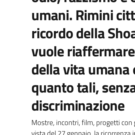
umani. Rimini citt
ricordo della Shoa
vuole riaffermare
della vita umana 
quanto tali, senz
discriminazione
Mostre, incontri, film, progetti con g
vista del 27 gennaio, la ricorrenza 