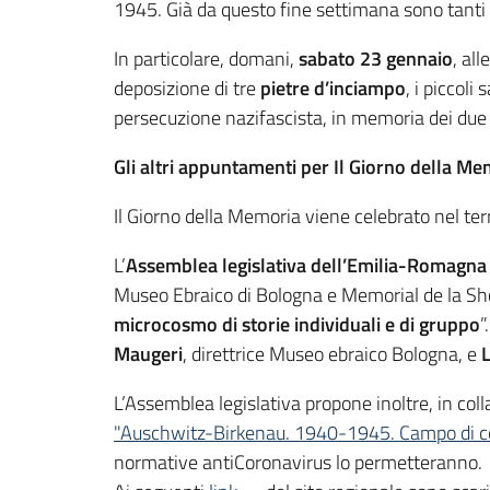
1945. Già da questo fine settimana sono tanti
In particolare, domani,
sabato 23 gennaio
, all
deposizione di tre
pietre d’inciampo
, i piccol
persecuzione nazifascista, in memoria dei due f
Gli altri appuntamenti per Il Giorno della Me
Il Giorno della Memoria viene celebrato nel ter
L’
Assemblea legislativa dell’Emilia-Romagna
Museo Ebraico di Bologna e Memorial de la Shoa
microcosmo di storie individuali e di gruppo
”
Maugeri
, direttrice Museo ebraico Bologna, e
L’Assemblea legislativa propone inoltre, in col
"Auschwitz-Birkenau. 1940-1945. Campo di c
normative antiCoronavirus lo permetteranno.