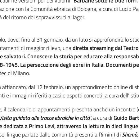
cabili le versioni pdf dei volumi "
Barbarie sotto le Due Torri
razione con la Comunità ebraica di Bologna, a cura di Lucio P
 del ritorno dei sopravvissuti ai lager.
, dove, fino al 31 gennaio, da un lato si approfondirà lo studi
puntamenti di maggior rilievo, una
diretta streaming dal Teatro
ci e salvatori. Conoscere la storia per educare alla responsab
-1945. La persecuzione degli ebrei in Italia. Documenti pe
ec di Milano.
 affiancato, dal 12 febbraio, un approfondimento online di sto
 e immagini riferiti a casi e aspetti concreti, a cura dell’Istit
ze, il calendario di appuntamenti presenta anche un incontro (
isita guidata alle tracce ebraiche in città
”
,
a cura di
Guido Bart
le dedicata a Primo Levi
, attraverso la lettura in dieci lingu
se, lingue parlate dalle comunità presenti a Rimini)
di
Shemà