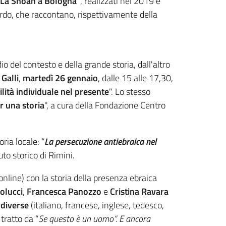
. La Shoah a Bologna"
, realizzati nel 2019 e
ardo, che raccontano, rispettivamente della
o del contesto e della grande storia, dall'altro
 Galli
,
martedì 26 gennaio
, dalle 15 alle 17,30,
ilità individuale nel presente
". Lo stesso
r una storia
", a cura della Fondazione Centro
ria locale: “
La persecuzione antiebraica nel
uto storico di Rimini.
online) con la storia della presenza ebraica
olucci
,
Francesca Panozzo
e
Cristina Ravara
e diverse
(italiano, francese, inglese, tedesco,
, tratto da “
Se questo è un uomo”
.
E ancora