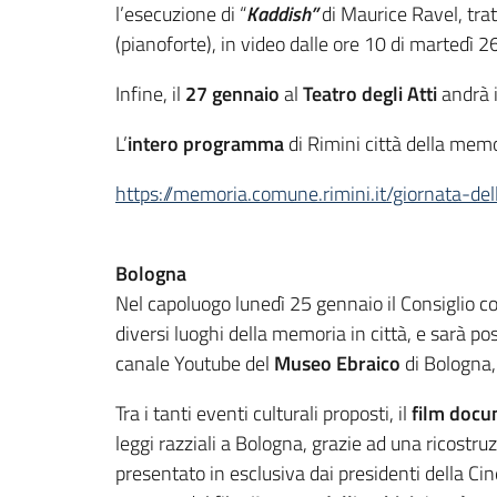
l’esecuzione di “
Kaddish”
di Maurice Ravel, trat
(pianoforte), in video dalle ore 10 di martedì 2
Infine, il
27 gennaio
al
Teatro degli Atti
andrà i
L’
intero programma
di Rimini città della mem
https://memoria.comune.rimini.it/giornata-de
Bologna
Nel capoluogo lunedì 25 gennaio il Consiglio c
diversi luoghi della memoria in città, e sarà po
canale Youtube del
Museo Ebraico
di Bologna, 
Tra i tanti eventi culturali proposti, il
film docum
leggi razziali a Bologna, grazie ad una ricostru
presentato in esclusiva dai presidenti della Ci