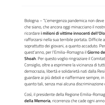
Contenuto
Bologna – “L’emergenza pandemica non deve porta
che siano, che ancora oggi minacciano il nostro
ricordare
i milioni di vittime innocenti dell’O
rafforzarsi nella sua terribile portata. Difficil
soprattutto dei giovani, a quanto accaduto. Per
quest’anno, per l’Emilia-Romagna il
Giorno d
Shoah
. Per questo voglio ringraziare il Comita
Consiglio, oltre a esprimere la vicinanza di tutt
democrazia, libertà e solidarietà nati dalla Res
guardare ai più deboli e riaffermare sempre, in
quanto tali, senza mai alcuna discriminazione 
Così, il presidente della Regione Emilia-Rom
della Memoria
, ricorrenza che cade ogni anno 