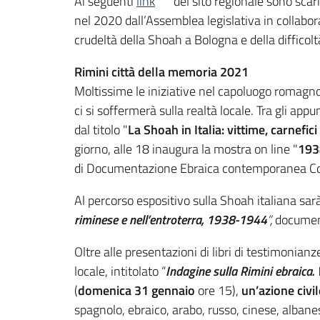
Ai seguenti
link
del sito regionale sono scari
nel 2020 dall’Assemblea legislativa in collabo
crudeltà della Shoah a Bologna e della difficoltà
Rimini città della memoria 2021
Moltissime le iniziative nel capoluogo romagnolo
ci si soffermerà sulla realtà locale. Tra gli ap
dal titolo "
La Shoah in Italia: vittime, carnefi
giorno, alle 18 inaugura la mostra on line "
1938
di Documentazione Ebraica contemporanea Cd
Al percorso espositivo sulla Shoah italiana sarà
riminese e nell’entroterra, 1938-1944
”,
documenti
Oltre alle presentazioni di libri di testimonian
locale, intitolato “
Indagine sulla Rimini ebraica. V
(
domenica 31 gennaio
ore 15),
un’azione civi
spagnolo, ebraico, arabo, russo, cinese, albane