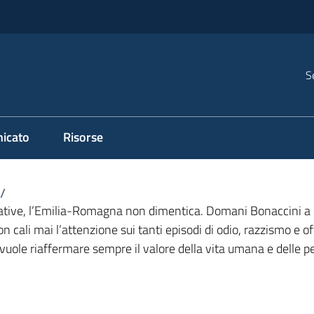
S
icato
Risorse
/
iative, l’Emilia-Romagna non dimentica. Domani Bonaccini a 
n cali mai l’attenzione sui tanti episodi di odio, razzismo e off
a vuole riaffermare sempre il valore della vita umana e delle p