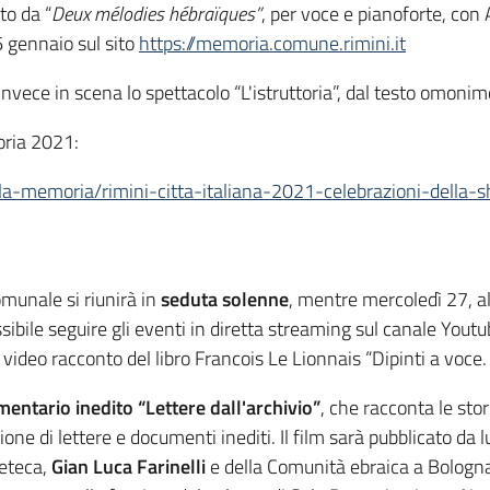
to da “
Deux mélodies hébraïques”
, per voce e pianoforte, con
6 gennaio sul sito
https://memoria.comune.rimini.it
nvece in scena lo spettacolo “L'istruttoria”, dal testo omonim
oria 2021:
lla-memoria/rimini-citta-italiana-2021-celebrazioni-della-
omunale si riunirà in
seduta solenne
, mentre mercoledì 27, a
ssibile seguire gli eventi in diretta streaming sul canale Yout
video racconto del libro Francois Le Lionnais “Dipinti a voce. 
entario inedito “Lettere dall'archivio”
, che racconta le stor
zione di lettere e documenti inediti. Il film sarà pubblicato da
neteca,
Gian Luca Farinelli
e della Comunità ebraica a Bologn