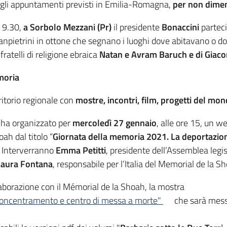
 gli appuntamenti previsti in Emilia-Romagna,
per non dimen
e 9.30,
a Sorbolo Mezzani (Pr)
il presidente
Bonaccini
parteci
i sanpietrini in ottone che segnano i luoghi dove abitavano o d
ratelli di religione ebraica
Natan e Avram Baruch e di Giaco
moria
ritorio regionale con
mostre, incontri, film, progetti del mo
ha organizzato per
mercoledì 27 gennaio
, alle ore 15, un 
h dal titolo “
Giornata della memoria 2021. La deportazione
. Interverranno
Emma Petitti
, presidente dell’Assemblea leg
Laura Fontana
, responsabile per l’Italia del Memorial de la S
laborazione con il Mémorial de la Shoah, la mostra
oncentramento e centro di messa a morte"
che sarà mess