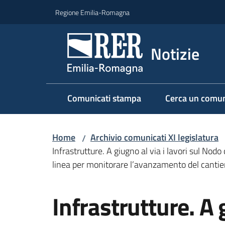
Vai al contenuto
Vai alla navigazione
Vai al footer
Regione Emilia-Romagna
Notizie
Comunicati stampa
Cerca un comun
Home
Archivio comunicati XI legislatura
/
Infrastrutture. A giugno al via i lavori sul Nodo
linea per monitorare l’avanzamento del cantiere
Salta al contenuto
Infrastrutture. A g