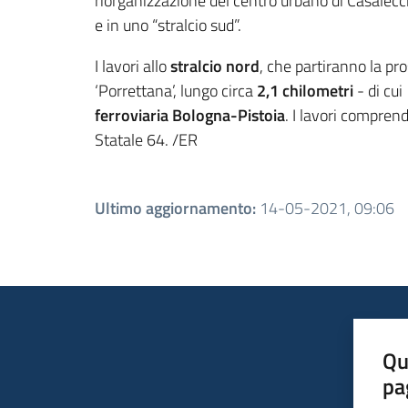
riorganizzazione del centro urbano di Casalecch
e in uno “stralcio sud”.
I lavori allo
stralcio nord
, che partiranno la pr
‘Porrettana’, lungo circa
2,1 chilometri
- di cui
ferroviaria Bologna-Pistoia
. I lavori comprend
Statale 64. /ER
Ultimo aggiornamento
:
14-05-2021, 09:06
Qu
pa