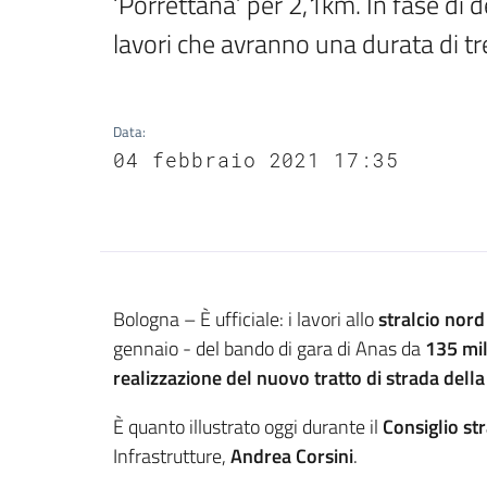
‘Porrettana’ per 2,1km. In fase di d
lavori che avranno una durata di tr
Data
:
04 febbraio 2021 17:35
Contenuto
Bologna – È ufficiale: i lavori allo
stralcio nord
gennaio - del bando di gara di Anas da
135 mil
realizzazione del nuovo tratto di strada della
È quanto illustrato oggi durante il
Consiglio st
Infrastrutture,
Andrea Corsini
.