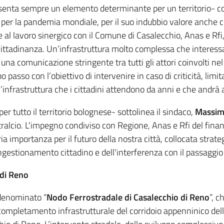
presenta sempre un elemento determinante per un territorio
per la pandemia mondiale, per il suo indubbio valore anche 
e al lavoro sinergico con il Comune di Casalecchio, Anas e Rfi
ittadinanza. Un’infrastruttura molto complessa che interessa l
i una comunicazione stringente tra tutti gli attori coinvolti n
passo con l’obiettivo di intervenire in caso di criticità, limi
nfrastruttura che i cittadini attendono da anni e che andrà a r
r tutto il territorio bolognese- sottolinea il sindaco,
Massim
stralcio. L'impegno condiviso con Regione, Anas e Rfi del fin
ria importanza per il futuro della nostra città, collocata str
ngestionamento cittadino e dell'interferenza con il passaggio 
 di Reno
 denominato “
Nodo Ferrostradale di Casalecchio di Reno
”, 
l completamento infrastrutturale del corridoio appenninico del