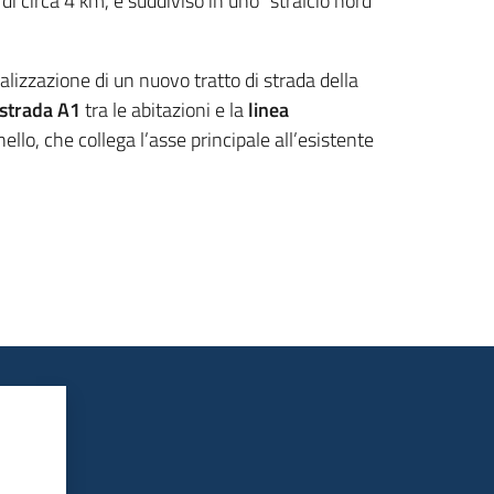
i circa 4 km, è suddiviso in uno “stralcio nord”
alizzazione di un nuovo tratto di strada della
ostrada A1
tra le abitazioni e la
linea
ello, che collega l’asse principale all’esistente