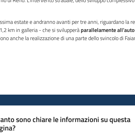
io di Reno. L’intervento stradale, dello sviluppo complessivo d
ossima estate e andranno avanti per tre anni, riguardano la re
 1,2 km in galleria - che si svilupperà
parallelamente all’aut
ono anche la realizzazione di una parte dello svincolo di Faian
anto sono chiare le informazioni su questa
gina?