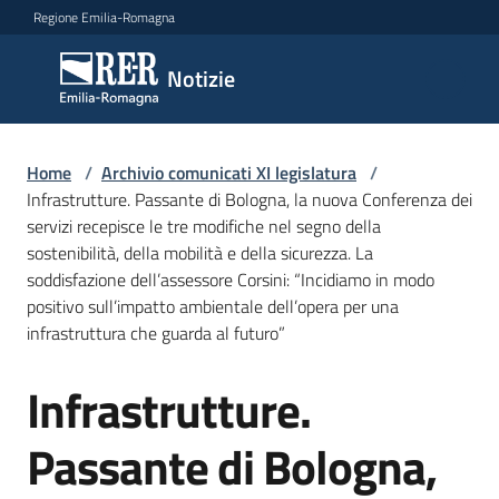
Vai al contenuto
Vai alla navigazione
Vai al footer
Regione Emilia-Romagna
Notizie
Notizie
Comunicati
Home
/
Archivio comunicati XI legislatura
/
stampa
Infrastrutture. Passante di Bologna, la nuova Conferenza dei
servizi recepisce le tre modifiche nel segno della
sostenibilità, della mobilità e della sicurezza. La
Cerca
soddisfazione dell’assessore Corsini: “Incidiamo in modo
un
positivo sull’impatto ambientale dell’opera per una
comunicato
infrastruttura che guarda al futuro”
Risorse
Infrastrutture.
Salta al contenuto
Passante di Bologna,