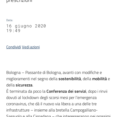
Data
:
16 giugno 2020
19:49
Condividi
Vedi azioni
Contenuto
Bologna – Passante di Bologna, avanti con modifiche e
miglioramenti nel segno della
sostenibilità
, della
mobilità
e
della
sicurezza
.
È terminata da poco la
Conferenza dei servizi
, dopo i rinvii
dovuti al lockdown degli scorsi mesi per l’emergenza
coronavirus, che dà il nuovo via libera a una delle tre
infrastrutture – insieme alla bretella Campogalliano-
Sassuolo e alla Cispadana – che interesseranno nei prossimi