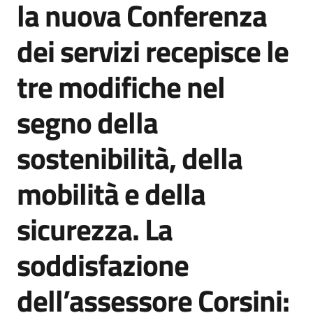
la nuova Conferenza
Agenzia
di
dei servizi recepisce le
informazione
e
tre modifiche nel
comunicazione
segno della
Seguici
sostenibilità, della
su
mobilità e della
sicurezza. La
soddisfazione
dell’assessore Corsini: